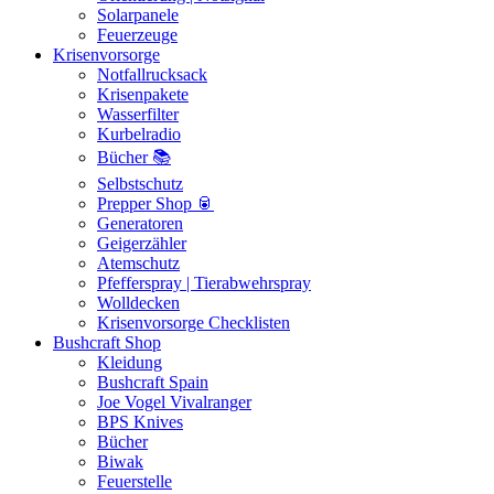
Solarpanele
Feuerzeuge
Krisenvorsorge
Notfallrucksack
Krisenpakete
Wasserfilter
Kurbelradio
Bücher 📚
Selbstschutz
Prepper Shop 🥫
Generatoren
Geigerzähler
Atemschutz
Pfefferspray | Tierabwehrspray
Wolldecken
Krisenvorsorge Checklisten
Bushcraft Shop
Kleidung
Bushcraft Spain
Joe Vogel Vivalranger
BPS Knives
Bücher
Biwak
Feuerstelle