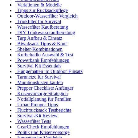
Variationen & Modelle
Tipps zur Rucksackpflege
Outdoor-Wasserfilter Vergleich
Trinkfilter für Survival
Wasserfilter Kaufberatung
DIY Trinkwasseraufbereitung
Tarp Aufbau & Einsatz
Biwaksack Tipps & Kauf
Shelter-Kombinationen
Kurbelradio Auswahl & Test
Powerbank Empfehlungen
Survival Kit Essentials
Hängematten im Outdoor-Einsatz
Tarnnetze für Survival
Munitionskisten kaufen
Prepper Checkliste Anfänger
Krisenvorsorge Strategien
Notfallplanung für Familien
Urban Prepper Tipps
Fluchtrucksack Testberichte
Survival-Kit Review
Wasserfilter Tests
GearCheck Empfehlungen
Politik und Krisenvorsorge
Isomatten im Vergleich