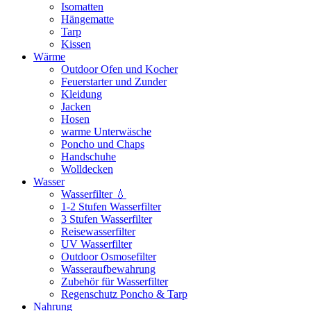
Isomatten
Hängematte
Tarp
Kissen
Wärme
Outdoor Ofen und Kocher
Feuerstarter und Zunder
Kleidung
Jacken
Hosen
warme Unterwäsche
Poncho und Chaps
Handschuhe
Wolldecken
Wasser
Wasserfilter 💧
1-2 Stufen Wasserfilter
3 Stufen Wasserfilter
Reisewasserfilter
UV Wasserfilter
Outdoor Osmosefilter
Wasseraufbewahrung
Zubehör für Wasserfilter
Regenschutz Poncho & Tarp
Nahrung