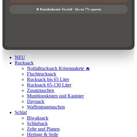
NEU
Rucksack
Notfallrucksack Krisenpakete 🔥
Fluchtrucksack
Rucksack bis 65 Liter
Rucksack 65-130 Liter
Zusatztaschen
Munitionskisten und Kanister
Daypack
Waffentragetaschen
Schlaf
Biwaksack
Schlafsack
Zelte und Planen
Heringe & Seile