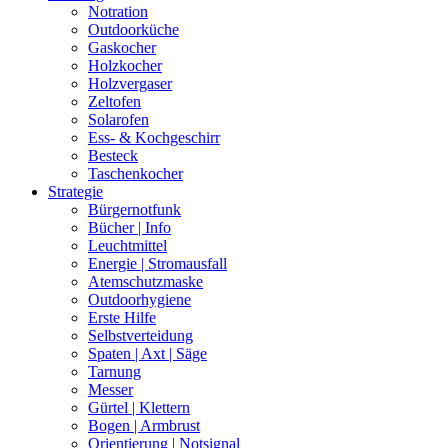
Notration
Outdoorküche
Gaskocher
Holzkocher
Holzvergaser
Zeltofen
Solarofen
Ess- & Kochgeschirr
Besteck
Taschenkocher
Strategie
Bürgernotfunk
Bücher | Info
Leuchtmittel
Energie | Stromausfall
Atemschutzmaske
Outdoorhygiene
Erste Hilfe
Selbstverteidung
Spaten | Axt | Säge
Tarnung
Messer
Gürtel | Klettern
Bogen | Armbrust
Orientierung | Notsignal