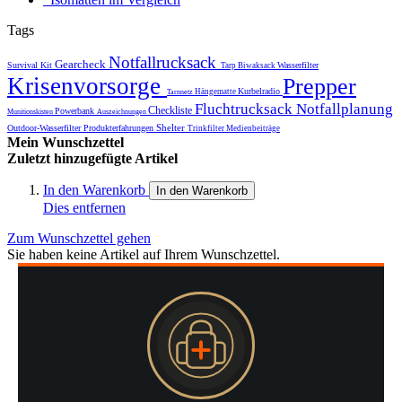
Tags
Notfallrucksack
Gearcheck
Survival Kit
Wasserfilter
Tarp
Biwaksack
Krisenvorsorge
Prepper
Kurbelradio
Hängematte
Tarnnetz
Fluchtrucksack
Notfallplanung
Checkliste
Powerbank
Munitionskisten
Auszeichnungen
Shelter
Outdoor-Wasserfilter
Produkterfahrungen
Trinkfilter
Medienbeiträge
Mein Wunschzettel
Zuletzt hinzugefügte Artikel
In den Warenkorb
In den Warenkorb
Dies entfernen
Zum Wunschzettel gehen
Sie haben keine Artikel auf Ihrem Wunschzettel.