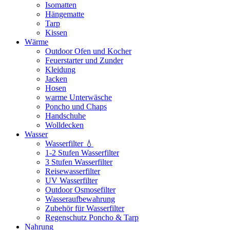
Isomatten
Hängematte
Tarp
Kissen
Wärme
Outdoor Ofen und Kocher
Feuerstarter und Zunder
Kleidung
Jacken
Hosen
warme Unterwäsche
Poncho und Chaps
Handschuhe
Wolldecken
Wasser
Wasserfilter 💧
1-2 Stufen Wasserfilter
3 Stufen Wasserfilter
Reisewasserfilter
UV Wasserfilter
Outdoor Osmosefilter
Wasseraufbewahrung
Zubehör für Wasserfilter
Regenschutz Poncho & Tarp
Nahrung