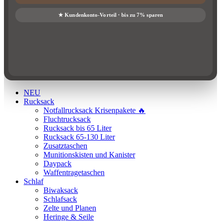
NEU
Rucksack
Notfallrucksack Krisenpakete 🔥
Fluchtrucksack
Rucksack bis 65 Liter
Rucksack 65-130 Liter
Zusatztaschen
Munitionskisten und Kanister
Daypack
Waffentragetaschen
Schlaf
Biwaksack
Schlafsack
Zelte und Planen
Heringe & Seile