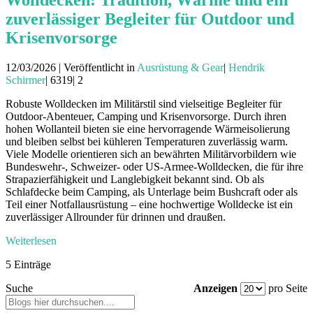
Wolldecken: Tradition, Wärme und ein
zuverlässiger Begleiter für Outdoor und
Krisenvorsorge
12/03/2026 | Veröffentlicht in
Ausrüstung & Gear
|
Hendrik
Schirmer
|
6319|
2
Robuste Wolldecken im Militärstil sind vielseitige Begleiter für
Outdoor-Abenteuer, Camping und Krisenvorsorge. Durch ihren
hohen Wollanteil bieten sie eine hervorragende Wärmeisolierung
und bleiben selbst bei kühleren Temperaturen zuverlässig warm.
Viele Modelle orientieren sich an bewährten Militärvorbildern wie
Bundeswehr-, Schweizer- oder US-Armee-Wolldecken, die für ihre
Strapazierfähigkeit und Langlebigkeit bekannt sind. Ob als
Schlafdecke beim Camping, als Unterlage beim Bushcraft oder als
Teil einer Notfallausrüstung – eine hochwertige Wolldecke ist ein
zuverlässiger Allrounder für drinnen und draußen.
Weiterlesen
5 Einträge
Suche
Anzeigen
pro Seite