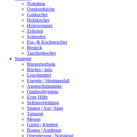
Notration
Outdoorküche
Gaskocher
Holzkocher
Holzvergaser
Zeltofen
Solarofen
Ess- & Kochgeschirr
Besteck
Taschenkocher
Strategie
Bürgernotfunk
Bücher | Info
Leuchtmittel
Energie | Stromausfall
Atemschutzmaske
Outdoorhygiene
Erste Hilfe
Selbstverteidung
Spaten | Axt | Säge
Tarnung
Messer
Gürtel | Klettern
Bogen | Armbrust
Orientierung | Notsignal