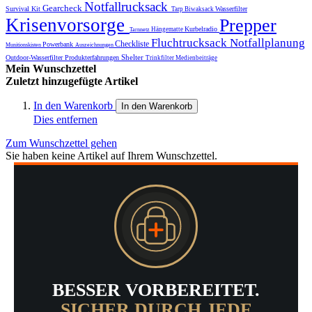
Notfallrucksack
Gearcheck
Survival Kit
Wasserfilter
Tarp
Biwaksack
Krisenvorsorge
Prepper
Kurbelradio
Hängematte
Tarnnetz
Fluchtrucksack
Notfallplanung
Checkliste
Powerbank
Munitionskisten
Auszeichnungen
Shelter
Outdoor-Wasserfilter
Produkterfahrungen
Trinkfilter
Medienbeiträge
Mein Wunschzettel
Zuletzt hinzugefügte Artikel
In den Warenkorb
In den Warenkorb
Dies entfernen
Zum Wunschzettel gehen
Sie haben keine Artikel auf Ihrem Wunschzettel.
BESSER VORBEREITET.
SICHER DURCH JEDE