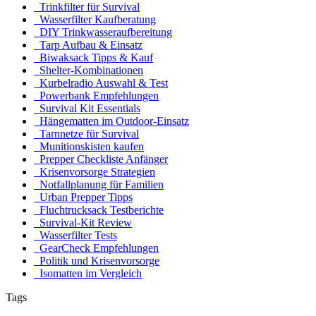
Trinkfilter für Survival
Wasserfilter Kaufberatung
DIY Trinkwasseraufbereitung
Tarp Aufbau & Einsatz
Biwaksack Tipps & Kauf
Shelter-Kombinationen
Kurbelradio Auswahl & Test
Powerbank Empfehlungen
Survival Kit Essentials
Hängematten im Outdoor-Einsatz
Tarnnetze für Survival
Munitionskisten kaufen
Prepper Checkliste Anfänger
Krisenvorsorge Strategien
Notfallplanung für Familien
Urban Prepper Tipps
Fluchtrucksack Testberichte
Survival-Kit Review
Wasserfilter Tests
GearCheck Empfehlungen
Politik und Krisenvorsorge
Isomatten im Vergleich
Tags