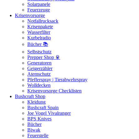
Solarpanele
Feuerzeuge
Krisenvorsorge
Notfallrucksack
Krisenpakete
Wasserfilter
Kurbelradio
Bücher 📚
Selbstschutz
Prepper Shop 🥫
Generatoren
Geigerzähler
Atemschutz
Pfefferspray | Tierabwehrspray
Wolldecken
Krisenvorsorge Checklisten
Bushcraft Shop
Kleidung
Bushcraft Spain
Joe Vogel Vivalranger
BPS Knives
Bücher
Biwak
Feuerstelle