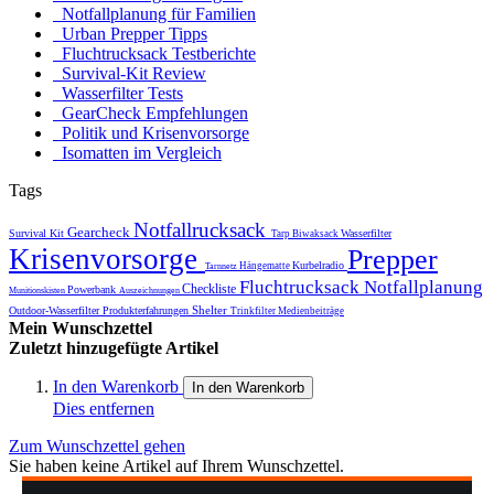
Notfallplanung für Familien
Urban Prepper Tipps
Fluchtrucksack Testberichte
Survival-Kit Review
Wasserfilter Tests
GearCheck Empfehlungen
Politik und Krisenvorsorge
Isomatten im Vergleich
Tags
Notfallrucksack
Gearcheck
Survival Kit
Wasserfilter
Tarp
Biwaksack
Krisenvorsorge
Prepper
Kurbelradio
Hängematte
Tarnnetz
Fluchtrucksack
Notfallplanung
Checkliste
Powerbank
Munitionskisten
Auszeichnungen
Shelter
Outdoor-Wasserfilter
Produkterfahrungen
Trinkfilter
Medienbeiträge
Mein Wunschzettel
Zuletzt hinzugefügte Artikel
In den Warenkorb
In den Warenkorb
Dies entfernen
Zum Wunschzettel gehen
Sie haben keine Artikel auf Ihrem Wunschzettel.