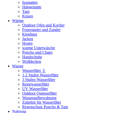
Isomatten
Hängematte
Tarp
Kissen
Wärme
Outdoor Ofen und Kocher
Feuerstarter und Zunder
Kleidung
Jacken
Hosen
warme Unterwäsche
Poncho und Chaps
Handschuhe
Wolldecken
Wasser
Wasserfilter 💧
1-2 Stufen Wasserfilter
3 Stufen Wasserfilter
Reisewasserfilter
UV Wasserfilter
Outdoor Osmosefilter
Wasseraufbewahrung
Zubehör für Wasserfilter
Regenschutz Poncho & Tarp
Nahrung