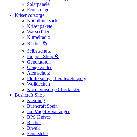
Solarpanele
Feuerzeuge
Krisenvorsorge
Notfallrucksack
Krisenpakete
Wasserfilter
Kurbelradio
Bücher 📚
Selbstschutz
Prepper Shop 🥫
Generatoren
Geigerzähler
Atemschutz
Pfefferspray | Tierabwehrspray
Wolldecken
Krisenvorsorge Checklisten
Bushcraft Shop
Kleidung
Bushcraft Spain
Joe Vogel Vivalranger
BPS Knives
Bücher
Biwak
Feuerstelle