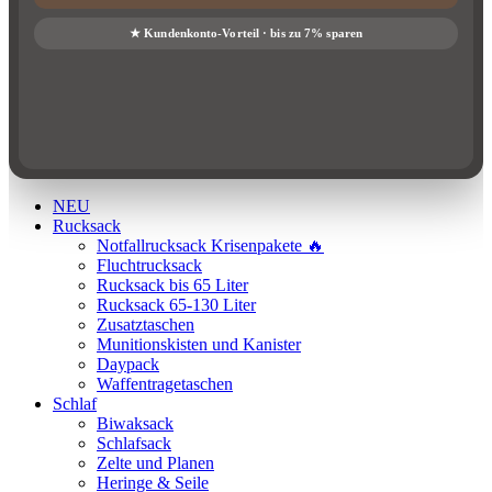
NEU
Rucksack
Notfallrucksack Krisenpakete 🔥
Fluchtrucksack
Rucksack bis 65 Liter
Rucksack 65-130 Liter
Zusatztaschen
Munitionskisten und Kanister
Daypack
Waffentragetaschen
Schlaf
Biwaksack
Schlafsack
Zelte und Planen
Heringe & Seile