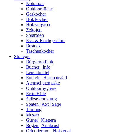
Notration
Outdoorküche
Gaskocher
Holzkocher
Holzvergaser
Zeltofen
Solarofen
Ess- & Kochgeschirr
Besteck
Taschenkocher
Strategie
Bürgernotfunk
Bücher | Info
Leuchtmittel
Energie | Stromausfall
Atemschutzmaske
Outdoorhygiene
Erste Hilfe
Selbstverteidung
Spaten | Axt | Säge
Tarnung
Messer
Gürtel | Klettern
Bogen | Armbrust
Orientierung | Notsignal