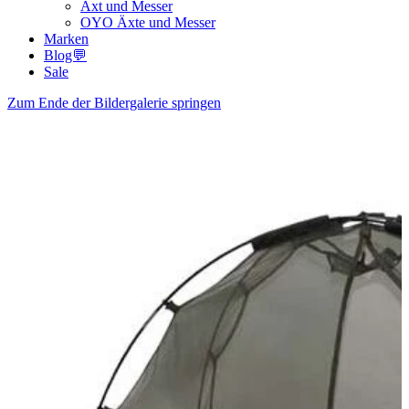
Axt und Messer
OYO Äxte und Messer
Marken
Blog💬
Sale
Zum Ende der Bildergalerie springen