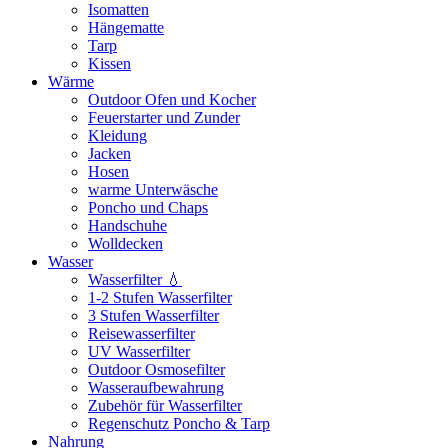
Isomatten
Hängematte
Tarp
Kissen
Wärme
Outdoor Ofen und Kocher
Feuerstarter und Zunder
Kleidung
Jacken
Hosen
warme Unterwäsche
Poncho und Chaps
Handschuhe
Wolldecken
Wasser
Wasserfilter 💧
1-2 Stufen Wasserfilter
3 Stufen Wasserfilter
Reisewasserfilter
UV Wasserfilter
Outdoor Osmosefilter
Wasseraufbewahrung
Zubehör für Wasserfilter
Regenschutz Poncho & Tarp
Nahrung