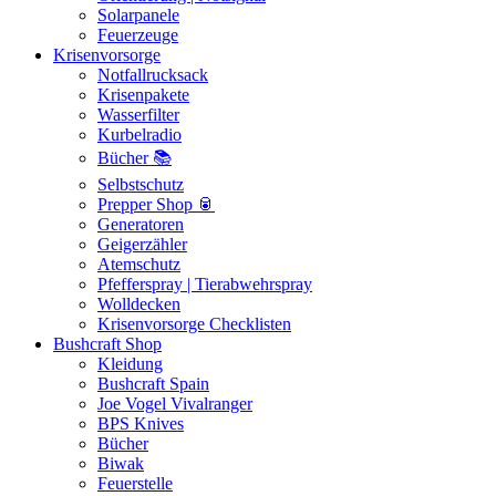
Solarpanele
Feuerzeuge
Krisenvorsorge
Notfallrucksack
Krisenpakete
Wasserfilter
Kurbelradio
Bücher 📚
Selbstschutz
Prepper Shop 🥫
Generatoren
Geigerzähler
Atemschutz
Pfefferspray | Tierabwehrspray
Wolldecken
Krisenvorsorge Checklisten
Bushcraft Shop
Kleidung
Bushcraft Spain
Joe Vogel Vivalranger
BPS Knives
Bücher
Biwak
Feuerstelle