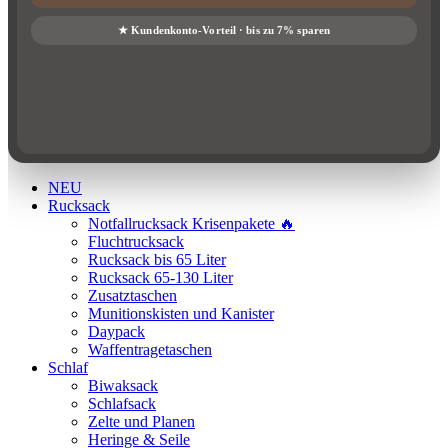
NEU
Rucksack
Notfallrucksack Krisenpakete 🔥
Fluchtrucksack
Rucksack bis 65 Liter
Rucksack 65-130 Liter
Zusatztaschen
Munitionskisten und Kanister
Daypack
Waffentragetaschen
Schlaf
Biwaksack
Schlafsack
Zelte und Planen
Heringe & Seile