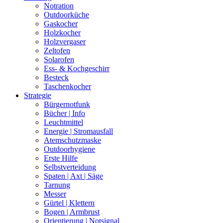
Notration
Outdoorküche
Gaskocher
Holzkocher
Holzvergaser
Zeltofen
Solarofen
Ess- & Kochgeschirr
Besteck
Taschenkocher
Strategie
Bürgernotfunk
Bücher | Info
Leuchtmittel
Energie | Stromausfall
Atemschutzmaske
Outdoorhygiene
Erste Hilfe
Selbstverteidung
Spaten | Axt | Säge
Tarnung
Messer
Gürtel | Klettern
Bogen | Armbrust
Orientierung | Notsignal