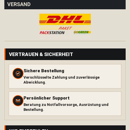
VERSAND
H
ä
n
g
e
m
a
t
t
e
VERTRAUEN & SICHERHEIT
T
a
Sichere Bestellung
r
Verschlüsselte Zahlung und zuverlässige
p
Abwicklung.
K
i
Persönlicher Support
s
s
Beratung zu Notfallvorsorge, Ausrüstung und
Bestellung.
e
n
Wärme