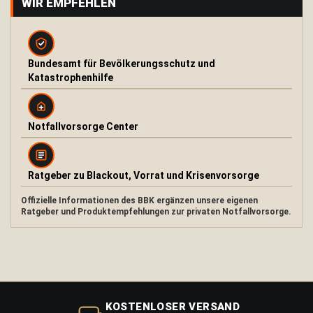
WIR EMPFEHLEN
O
u
t
d
Bundesamt für Bevölkerungsschutz und
o
Katastrophenhilfe
o
r
O
f
Notfallvorsorge Center
e
n
u
n
Ratgeber zu Blackout, Vorrat und Krisenvorsorge
d
K
Offizielle Informationen des BBK ergänzen unsere eigenen
o
Ratgeber und Produktempfehlungen zur privaten Notfallvorsorge.
c
h
e
r
F
e
KOSTENLOSER VERSAND
u