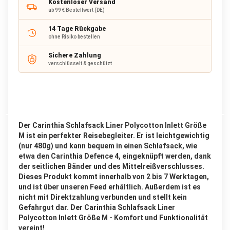
Kostenloser Versand
a
ab 99 € Bestellwert (DE)
c
k
14 Tage Rückgabe
ohne Risiko bestellen
R
u
Sichere Zahlung
c
verschlüsselt & geschützt
k
s
a
c
k
b
Der Carinthia Schlafsack Liner Polycotton Inlett Größe
i
s
M ist ein perfekter Reisebegleiter. Er ist leichtgewichtig
6
(nur 480g) und kann bequem in einen Schlafsack, wie
5
etwa den Carinthia Defence 4, eingeknüpft werden, dank
L
der seitlichen Bänder und des Mittelreißverschlusses.
i
Dieses Produkt kommt innerhalb von 2 bis 7 Werktagen,
t
und ist über unseren Feed erhältlich. Außerdem ist es
e
nicht mit Direktzahlung verbunden und stellt kein
r
Gefahrgut dar. Der Carinthia Schlafsack Liner
Polycotton Inlett Größe M - Komfort und Funktionalität
R
vereint!
u