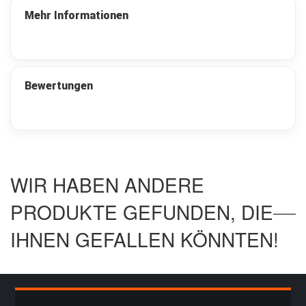
t
a
Mehr Informationen
s
c
h
e
n
Bewertungen
M
u
n
i
t
i
o
WIR HABEN ANDERE
n
s
PRODUKTE GEFUNDEN, DIE
k
i
IHNEN GEFALLEN KÖNNTEN!
s
t
e
n
u
n