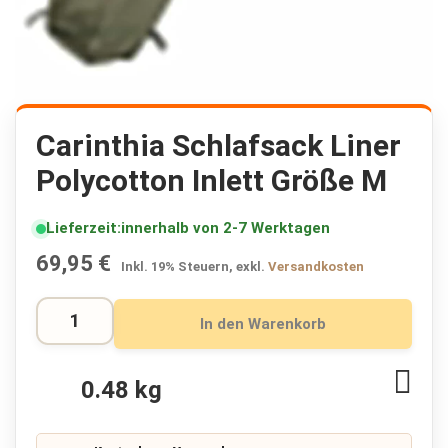
K
r
i
s
e
n
p
Zum
a
Anfang
Carinthia Schlafsack Liner
k
der
e
Polycotton Inlett Größe M
Bildergalerie
t
springen
e
🔥
Lieferzeit
innerhalb von 2-7 Werktagen
F
69,95 €
Inkl. 19% Steuern
,
exkl.
Versandkosten
l
u
c
In den Warenkorb
h
t
r
Zur
0.48 kg
u
Wuns
c
hinz
k
s