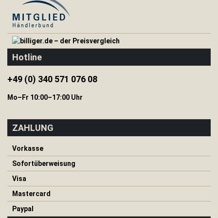
H
e
r
i
n
Hotline
g
e
&
+49 (0) 340 571 076 08
S
e
Mo–Fr 10:00–17:00 Uhr
i
l
e
ZAHLUNG
I
s
Vorkasse
o
m
Sofortüberweisung
a
Visa
t
t
Mastercard
e
n
Paypal