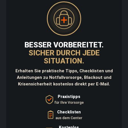
d
K
a
n
i
s
t
e
r
BESSER VORBEREITET.
SICHER DURCH JEDE
D
a
SITUATION.
y
p
Erhalten Sie praktische Tipps, Checklisten und
a
Anleitungen zu Notfallvorsorge, Blackout und
c
Krisensicherheit kostenlos direkt per E-Mail.
k
W
Praxistipps
a
für Ihre Vorsorge
f
f
Checklisten
e
aus dem Center
n
t
Kostenlos