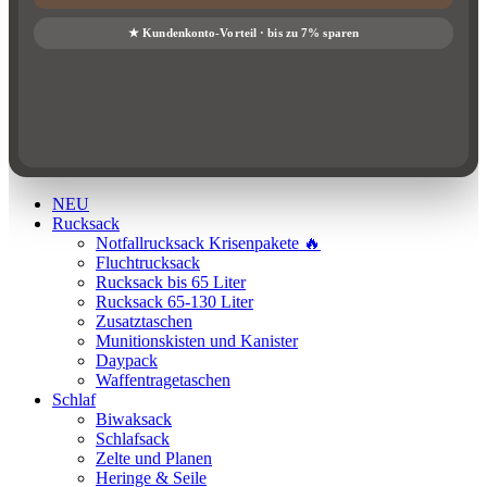
NEU
Rucksack
Notfallrucksack Krisenpakete 🔥
Fluchtrucksack
Rucksack bis 65 Liter
Rucksack 65-130 Liter
Zusatztaschen
Munitionskisten und Kanister
Daypack
Waffentragetaschen
Schlaf
Biwaksack
Schlafsack
Zelte und Planen
Heringe & Seile