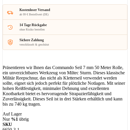
Kostenloser Versand
ab 99 € Bestellwert (DE)
14 Tage Rückgabe
ohne Risiko bestellen
Sichere Zahlung
verschlüsselt & geschützt
Präsentieren wir Ihnen das Commando Seil 7 mm 50 Meter Rolle,
ein unverzichtbares Werkzeug von Miltec Sturm. Dieses klassische
Militär Reepschnur, das nicht als Kletterseil verwendet werden
sollte, eignet sich jedoch perfekt für plötzliche Notlagen. Mit seiner
hohen Reißfestigkeit, minimaler Dehnung und exzellenten
Knotbarkeit bietet es hervorragende Strapazierfähigkeit und
Zuverlässigkeit. Dieses Seil ist in drei Stärken erhältlich und kann
bis zu 740 kg tragen.
Auf Lager
Nur
%1
übrig
SKU
6650-3-1