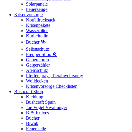
Solarpanele
Feuerzeuge
Krisenvorsorge
Notfallrucksack
Krisenpakete
Wasserfilter
Kurbelradio
Bücher 📚
Selbstschutz
Prepper Shop 🥫
Generatoren
Geigerzähler
Atemschutz
Pfefferspray | Tierabwehrspray
Wolldecken
Krisenvorsorge Checklisten
Bushcraft Shop
Kleidung
Bushcraft Spain
Joe Vogel Vivalranger
BPS Knives
Bücher
Biwak
Feuerstelle