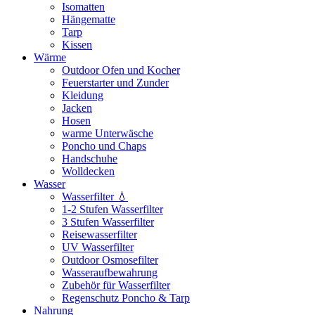
Isomatten
Hängematte
Tarp
Kissen
Wärme
Outdoor Ofen und Kocher
Feuerstarter und Zunder
Kleidung
Jacken
Hosen
warme Unterwäsche
Poncho und Chaps
Handschuhe
Wolldecken
Wasser
Wasserfilter 💧
1-2 Stufen Wasserfilter
3 Stufen Wasserfilter
Reisewasserfilter
UV Wasserfilter
Outdoor Osmosefilter
Wasseraufbewahrung
Zubehör für Wasserfilter
Regenschutz Poncho & Tarp
Nahrung