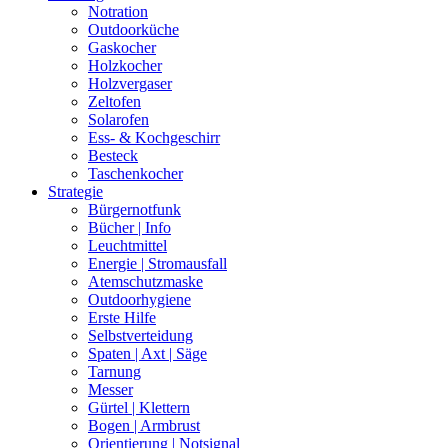
Notration
Outdoorküche
Gaskocher
Holzkocher
Holzvergaser
Zeltofen
Solarofen
Ess- & Kochgeschirr
Besteck
Taschenkocher
Strategie
Bürgernotfunk
Bücher | Info
Leuchtmittel
Energie | Stromausfall
Atemschutzmaske
Outdoorhygiene
Erste Hilfe
Selbstverteidung
Spaten | Axt | Säge
Tarnung
Messer
Gürtel | Klettern
Bogen | Armbrust
Orientierung | Notsignal