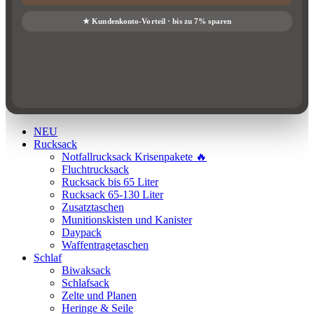
NEU
Rucksack
Notfallrucksack Krisenpakete 🔥
Fluchtrucksack
Rucksack bis 65 Liter
Rucksack 65-130 Liter
Zusatztaschen
Munitionskisten und Kanister
Daypack
Waffentragetaschen
Schlaf
Biwaksack
Schlafsack
Zelte und Planen
Heringe & Seile