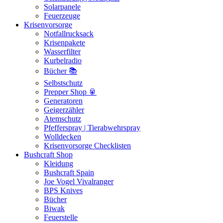
Solarpanele
Feuerzeuge
Krisenvorsorge
Notfallrucksack
Krisenpakete
Wasserfilter
Kurbelradio
Bücher 📚
Selbstschutz
Prepper Shop 🥫
Generatoren
Geigerzähler
Atemschutz
Pfefferspray | Tierabwehrspray
Wolldecken
Krisenvorsorge Checklisten
Bushcraft Shop
Kleidung
Bushcraft Spain
Joe Vogel Vivalranger
BPS Knives
Bücher
Biwak
Feuerstelle