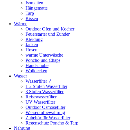
Isomatten
Hängematte
Tarp
Kissen
Wärme
Outdoor Ofen und Kocher
Feuerstarter und Zunder
Kleidung
Jacken
Hosen
warme Unterwäsche
Poncho und Chaps
Handschuhe
Wolldecken
Wasser
Wasserfilter 💧
1-2 Stufen Wasserfilter
3 Stufen Wasserfilter
Reisewasserfilter
UV Wasserfilter
Outdoor Osmosefilter
Wasseraufbewahrung
Zubehör für Wasserfilter
Regenschutz Poncho & Tarp
Nahrung