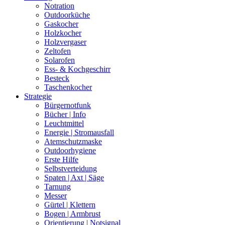
Notration
Outdoorküche
Gaskocher
Holzkocher
Holzvergaser
Zeltofen
Solarofen
Ess- & Kochgeschirr
Besteck
Taschenkocher
Strategie
Bürgernotfunk
Bücher | Info
Leuchtmittel
Energie | Stromausfall
Atemschutzmaske
Outdoorhygiene
Erste Hilfe
Selbstverteidung
Spaten | Axt | Säge
Tarnung
Messer
Gürtel | Klettern
Bogen | Armbrust
Orientierung | Notsignal