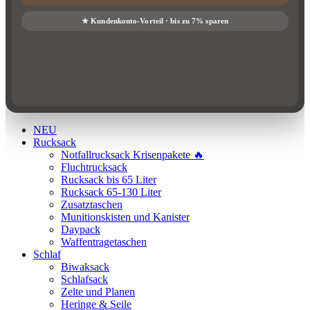
NEU
Rucksack
Notfallrucksack Krisenpakete 🔥
Fluchtrucksack
Rucksack bis 65 Liter
Rucksack 65-130 Liter
Zusatztaschen
Munitionskisten und Kanister
Daypack
Waffentragetaschen
Schlaf
Biwaksack
Schlafsack
Zelte und Planen
Heringe & Seile