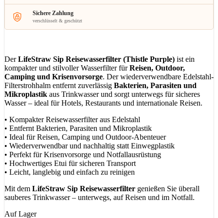
Sichere Zahlung
verschlüsselt & geschützt
Der
LifeStraw Sip Reisewasserfilter (Thistle Purple)
ist ein
kompakter und stilvoller Wasserfilter für
Reisen, Outdoor,
Camping und Krisenvorsorge
. Der wiederverwendbare Edelstahl-
Filterstrohhalm entfernt zuverlässig
Bakterien, Parasiten und
Mikroplastik
aus Trinkwasser und sorgt unterwegs für sicheres
Wasser – ideal für Hotels, Restaurants und internationale Reisen.
• Kompakter Reisewasserfilter aus Edelstahl
• Entfernt Bakterien, Parasiten und Mikroplastik
• Ideal für Reisen, Camping und Outdoor-Abenteuer
• Wiederverwendbar und nachhaltig statt Einwegplastik
• Perfekt für Krisenvorsorge und Notfallausrüstung
• Hochwertiges Etui für sicheren Transport
• Leicht, langlebig und einfach zu reinigen
Mit dem
LifeStraw Sip Reisewasserfilter
genießen Sie überall
sauberes Trinkwasser – unterwegs, auf Reisen und im Notfall.
Mit dem Aufruf des Videos erklären Sie sich einverstanden, dass Ihre Daten an
Auf Lager
YouTube übermittelt werden und dass Sie die
Datenschutzbestimmungen