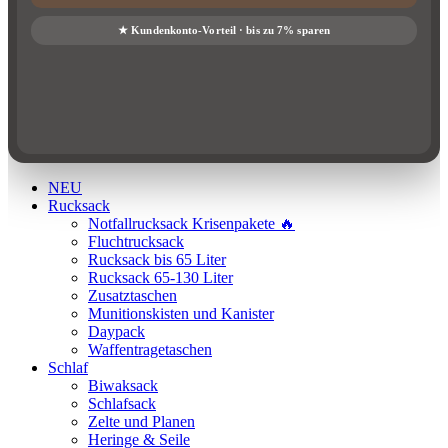
NEU
Rucksack
Notfallrucksack Krisenpakete 🔥
Fluchtrucksack
Rucksack bis 65 Liter
Rucksack 65-130 Liter
Zusatztaschen
Munitionskisten und Kanister
Daypack
Waffentragetaschen
Schlaf
Biwaksack
Schlafsack
Zelte und Planen
Heringe & Seile