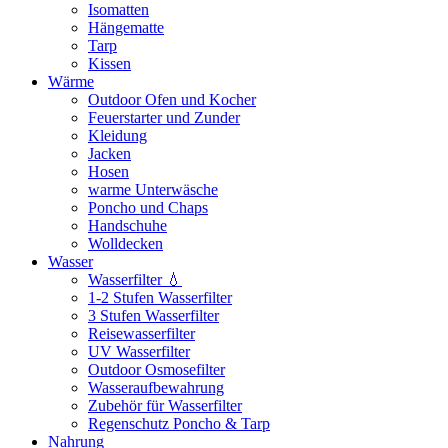
Isomatten
Hängematte
Tarp
Kissen
Wärme
Outdoor Ofen und Kocher
Feuerstarter und Zunder
Kleidung
Jacken
Hosen
warme Unterwäsche
Poncho und Chaps
Handschuhe
Wolldecken
Wasser
Wasserfilter 💧
1-2 Stufen Wasserfilter
3 Stufen Wasserfilter
Reisewasserfilter
UV Wasserfilter
Outdoor Osmosefilter
Wasseraufbewahrung
Zubehör für Wasserfilter
Regenschutz Poncho & Tarp
Nahrung