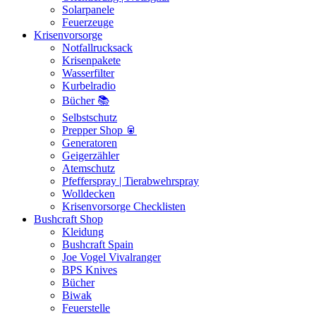
Solarpanele
Feuerzeuge
Krisenvorsorge
Notfallrucksack
Krisenpakete
Wasserfilter
Kurbelradio
Bücher 📚
Selbstschutz
Prepper Shop 🥫
Generatoren
Geigerzähler
Atemschutz
Pfefferspray | Tierabwehrspray
Wolldecken
Krisenvorsorge Checklisten
Bushcraft Shop
Kleidung
Bushcraft Spain
Joe Vogel Vivalranger
BPS Knives
Bücher
Biwak
Feuerstelle