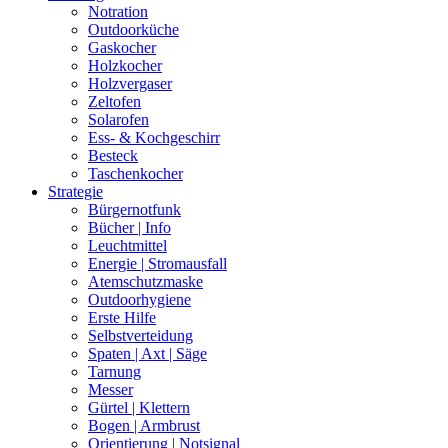
Notration
Outdoorküche
Gaskocher
Holzkocher
Holzvergaser
Zeltofen
Solarofen
Ess- & Kochgeschirr
Besteck
Taschenkocher
Strategie
Bürgernotfunk
Bücher | Info
Leuchtmittel
Energie | Stromausfall
Atemschutzmaske
Outdoorhygiene
Erste Hilfe
Selbstverteidung
Spaten | Axt | Säge
Tarnung
Messer
Gürtel | Klettern
Bogen | Armbrust
Orientierung | Notsignal