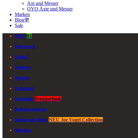
Axt und Messer
OYO Äxte und Messer
Marken
Blog💬
Sale
NEU
81
Rucksack
Schlaf
Wärme
Wasser
Nahrung
Strategie
Prepperfunk
Krisenvorsorge
Bushcraft Shop
NEU Joe Vogel Collection
Marken