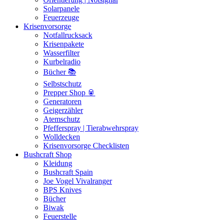
Solarpanele
Feuerzeuge
Krisenvorsorge
Notfallrucksack
Krisenpakete
Wasserfilter
Kurbelradio
Bücher 📚
Selbstschutz
Prepper Shop 🥫
Generatoren
Geigerzähler
Atemschutz
Pfefferspray | Tierabwehrspray
Wolldecken
Krisenvorsorge Checklisten
Bushcraft Shop
Kleidung
Bushcraft Spain
Joe Vogel Vivalranger
BPS Knives
Bücher
Biwak
Feuerstelle