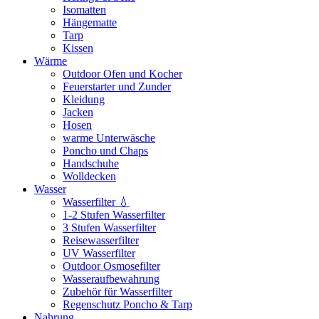
Isomatten
Hängematte
Tarp
Kissen
Wärme
Outdoor Ofen und Kocher
Feuerstarter und Zunder
Kleidung
Jacken
Hosen
warme Unterwäsche
Poncho und Chaps
Handschuhe
Wolldecken
Wasser
Wasserfilter 💧
1-2 Stufen Wasserfilter
3 Stufen Wasserfilter
Reisewasserfilter
UV Wasserfilter
Outdoor Osmosefilter
Wasseraufbewahrung
Zubehör für Wasserfilter
Regenschutz Poncho & Tarp
Nahrung