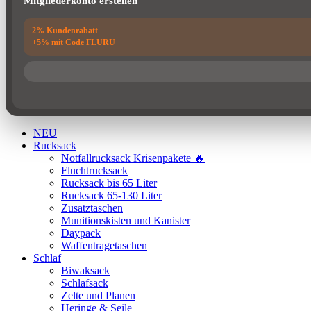
Mitgliederkonto erstellen
NEU
Rucksack
Notfallrucksack Krisenpakete 🔥
Fluchtrucksack
Rucksack bis 65 Liter
Rucksack 65-130 Liter
Zusatztaschen
Munitionskisten und Kanister
Daypack
Waffentragetaschen
Schlaf
Biwaksack
Schlafsack
Zelte und Planen
Heringe & Seile