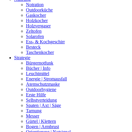
Notration
Outdoorküche
Gaskocher
Holzkocher
Holzvergaser
Zeltofen
Solarofen
Ess- & Kochgeschirr
Besteck
Taschenkocher
Strategie
Bürgernotfunk
Bücher | Info
Leuchtmittel
Energie | Stromausfall
Atemschutzmaske
Outdoorhygiene
Erste Hilfe
Selbstverteidung
Spaten | Axt | Säge
Tarnung
Messer
Gürtel | Klettern
Bogen | Armbrust
Orientierung | Notsignal