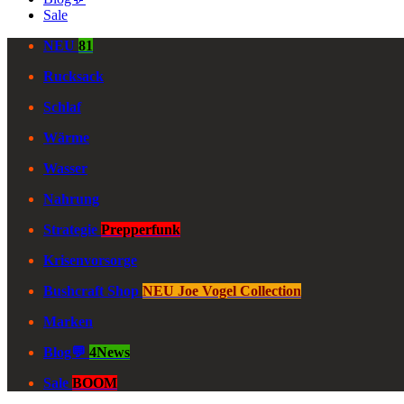
Sale
NEU
81
Rucksack
Schlaf
Wärme
Wasser
Nahrung
Strategie
Prepperfunk
Krisenvorsorge
Bushcraft Shop
NEU Joe Vogel Collection
Marken
Blog💬
4News
Sale
BOOM