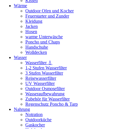
Kissen
Wärme
Outdoor Ofen und Kocher
Feuerstarter und Zunder
Kleidung
Jacken
Hosen
warme Unterwäsche
Poncho und Chaps
Handschuhe
Wolldecken
Wasser
Wasserfilter 💧
1-2 Stufen Wasserfilter
3 Stufen Wasserfilter
Reisewasserfilter
UV Wasserfilter
Outdoor Osmosefilter
Wasseraufbewahrung
Zubehör für Wasserfilter
Regenschutz Poncho & Tarp
Nahrung
Notration
Outdoorküche
Gaskocher