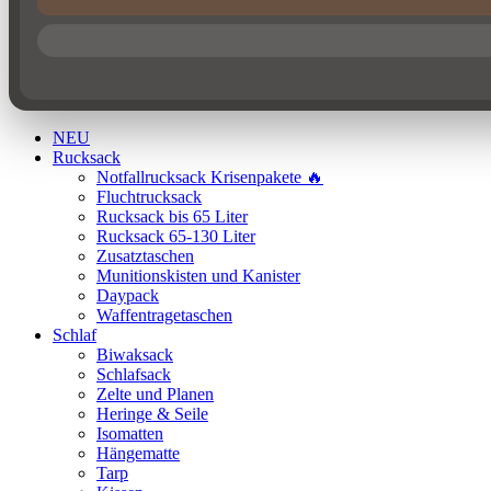
NEU
Rucksack
Notfallrucksack Krisenpakete 🔥
Fluchtrucksack
Rucksack bis 65 Liter
Rucksack 65-130 Liter
Zusatztaschen
Munitionskisten und Kanister
Daypack
Waffentragetaschen
Schlaf
Biwaksack
Schlafsack
Zelte und Planen
Heringe & Seile
Isomatten
Hängematte
Tarp