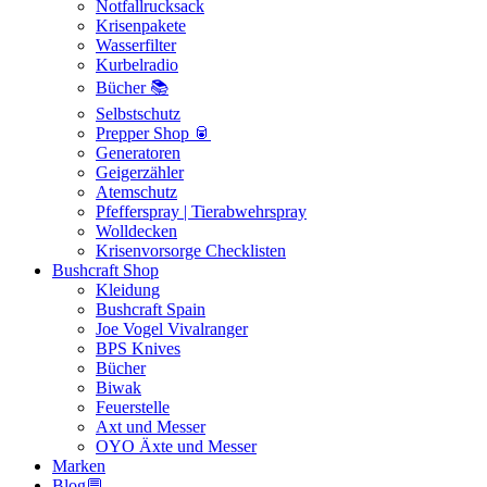
Notfallrucksack
Krisenpakete
Wasserfilter
Kurbelradio
Bücher 📚
Selbstschutz
Prepper Shop 🥫
Generatoren
Geigerzähler
Atemschutz
Pfefferspray | Tierabwehrspray
Wolldecken
Krisenvorsorge Checklisten
Bushcraft Shop
Kleidung
Bushcraft Spain
Joe Vogel Vivalranger
BPS Knives
Bücher
Biwak
Feuerstelle
Axt und Messer
OYO Äxte und Messer
Marken
Blog💬