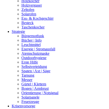
Holzkocher
Holzvergaser
Zeltofen
Solarofen
Ess- & Kochgeschirr
Besteck
Taschenkocher
Strategie
Bürgernotfunk
Bücher | Info
Leuchtmittel
Energie | Stromausfall
Atemschutzmaske
Outdoorhygiene
Erste Hilfe
Selbstverteidung
Spaten | Axt | Säge
Tarnung
Messer
Gürtel | Klettern
Bogen | Armbrust
Orientierung | Notsignal
Solarpanele
Feuerzeuge
Krisenvorsorge