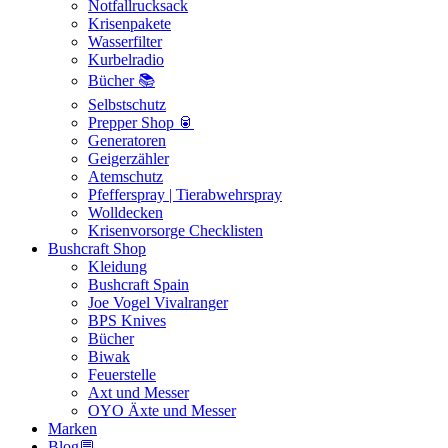
Notfallrucksack
Krisenpakete
Wasserfilter
Kurbelradio
Bücher 📚
Selbstschutz
Prepper Shop 🥫
Generatoren
Geigerzähler
Atemschutz
Pfefferspray | Tierabwehrspray
Wolldecken
Krisenvorsorge Checklisten
Bushcraft Shop
Kleidung
Bushcraft Spain
Joe Vogel Vivalranger
BPS Knives
Bücher
Biwak
Feuerstelle
Axt und Messer
OYO Äxte und Messer
Marken
Blog💬