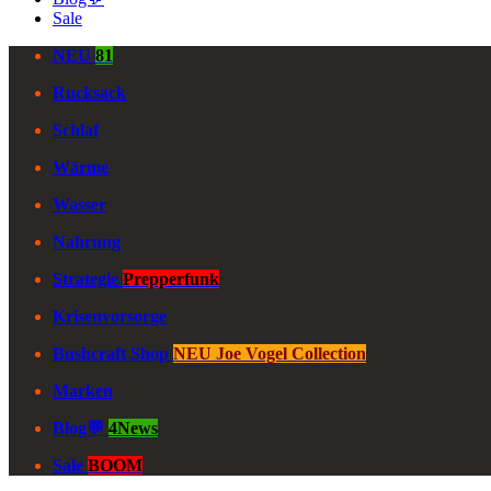
Sale
NEU
81
Rucksack
Schlaf
Wärme
Wasser
Nahrung
Strategie
Prepperfunk
Krisenvorsorge
Bushcraft Shop
NEU Joe Vogel Collection
Marken
Blog💬
4News
Sale
BOOM