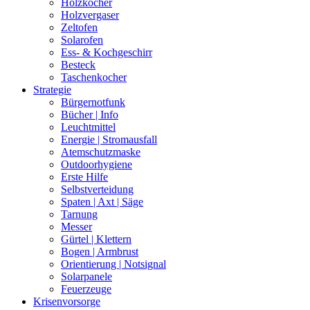
Holzkocher
Holzvergaser
Zeltofen
Solarofen
Ess- & Kochgeschirr
Besteck
Taschenkocher
Strategie
Bürgernotfunk
Bücher | Info
Leuchtmittel
Energie | Stromausfall
Atemschutzmaske
Outdoorhygiene
Erste Hilfe
Selbstverteidung
Spaten | Axt | Säge
Tarnung
Messer
Gürtel | Klettern
Bogen | Armbrust
Orientierung | Notsignal
Solarpanele
Feuerzeuge
Krisenvorsorge