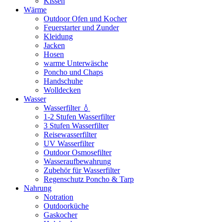
Kissen
Wärme
Outdoor Ofen und Kocher
Feuerstarter und Zunder
Kleidung
Jacken
Hosen
warme Unterwäsche
Poncho und Chaps
Handschuhe
Wolldecken
Wasser
Wasserfilter 💧
1-2 Stufen Wasserfilter
3 Stufen Wasserfilter
Reisewasserfilter
UV Wasserfilter
Outdoor Osmosefilter
Wasseraufbewahrung
Zubehör für Wasserfilter
Regenschutz Poncho & Tarp
Nahrung
Notration
Outdoorküche
Gaskocher