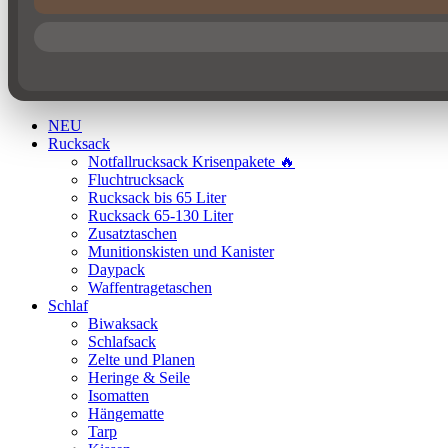
NEU
Rucksack
Notfallrucksack Krisenpakete 🔥
Fluchtrucksack
Rucksack bis 65 Liter
Rucksack 65-130 Liter
Zusatztaschen
Munitionskisten und Kanister
Daypack
Waffentragetaschen
Schlaf
Biwaksack
Schlafsack
Zelte und Planen
Heringe & Seile
Isomatten
Hängematte
Tarp