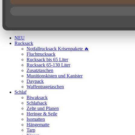
NEU
Rucksack
Notfallrucksack Krisenpakete 🔥
Fluchtrucksack
Rucksack bis 65 Liter
Rucksack 65-130 Liter
Zusatztaschen
Munitionskisten und Kanister
Daypack
Waffentragetaschen
Schlaf
Biwaksack
Schlafsack
Zelte und Planen
Heringe & Seile
Isomatten
Hängematte
Tarp