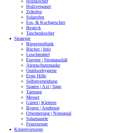
Holzkocher
Holzvergaser
Zeltofen
Solarofen
Ess- & Kochgeschirr
Besteck
Taschenkocher
Strategie
Bürgernotfunk
Bücher | Info
Leuchtmittel
Energie | Stromausfall
Atemschutzmaske
Outdoorhygiene
Erste Hilfe
Selbstverteidung
Spaten | Axt | Säge
Tarnung
Messer
Gürtel | Klettern
Bogen | Armbrust
Orientierung | Notsignal
Solarpanele
Feuerzeuge
Krisenvorsorge