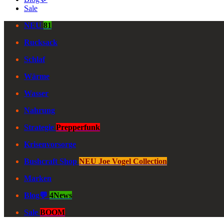
Sale
NEU
81
Rucksack
Schlaf
Wärme
Wasser
Nahrung
Strategie
Prepperfunk
Krisenvorsorge
Bushcraft Shop
NEU Joe Vogel Collection
Marken
Blog💬
4News
Sale
BOOM