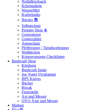
Notfallrucksack
Krisenpakete
Wasserfilter
Kurbelradio
Bücher 📚
Selbstschutz
Prepper Shop 🥫
Generatoren
Geigerzähler
Atemschutz
Pfefferspray | Tierabwehrspray
Wolldecken
Krisenvorsorge Checklisten
Bushcraft Shop
Kleidung
Bushcraft Spain
Joe Vogel Vivalranger
BPS Knives
Bücher
Biwak
Feuerstelle
Axt und Messer
OYO Äxte und Messer
Marken
Blog💬