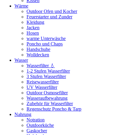
Kissen
Wärme
Outdoor Ofen und Kocher
Feuerstarter und Zunder
Kleidung
Jacken
Hosen
warme Unterwäsche
Poncho und Chaps
Handschuhe
Wolldecken
Wasser
Wasserfilter 💧
1-2 Stufen Wasserfilter
3 Stufen Wasserfilter
Reisewasserfilter
UV Wasserfilter
Outdoor Osmosefilter
Wasseraufbewahrung
Zubehör für Wasserfilter
Regenschutz Poncho & Tarp
Nahrung
Notration
Outdoorküche
Gaskocher