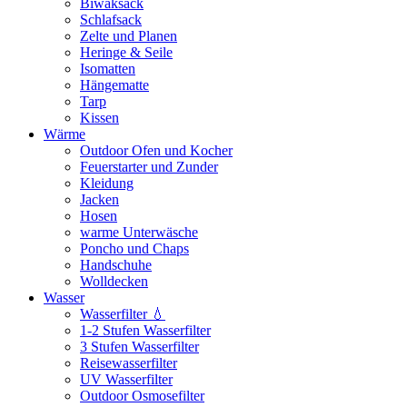
Biwaksack
Schlafsack
Zelte und Planen
Heringe & Seile
Isomatten
Hängematte
Tarp
Kissen
Wärme
Outdoor Ofen und Kocher
Feuerstarter und Zunder
Kleidung
Jacken
Hosen
warme Unterwäsche
Poncho und Chaps
Handschuhe
Wolldecken
Wasser
Wasserfilter 💧
1-2 Stufen Wasserfilter
3 Stufen Wasserfilter
Reisewasserfilter
UV Wasserfilter
Outdoor Osmosefilter