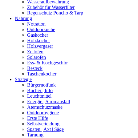
Wasseraufbewahrung
Zubehör für Wasserfilter
Regenschutz Poncho & Tarp
Nahrung
Notration
Outdoorküche
Gaskocher
Holzkocher
Holzvergaser
Zeltofen
Solarofen
Ess- & Kochgeschirr
Besteck
Taschenkocher
Strategie
Bürgernotfunk
Bücher | Info
Leuchtmittel
Energie | Stromausfall
Atemschutzmaske
Outdoorhygiene
Erste Hilfe
Selbstverteidung
Spaten | Axt | Säge
Tarnung