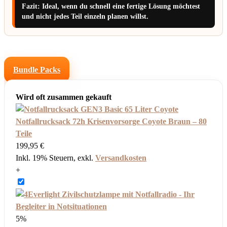
Fazit: Ideal, wenn du schnell eine fertige Lösung möchtest
und nicht jedes Teil einzeln planen willst.
Bundle Packs
Wird oft zusammen gekauft
Notfallrucksack 72h Krisenvorsorge Coyote Braun – 80
Teile
199,95 €
Inkl. 19% Steuern
,
exkl.
Versandkosten
+
5%