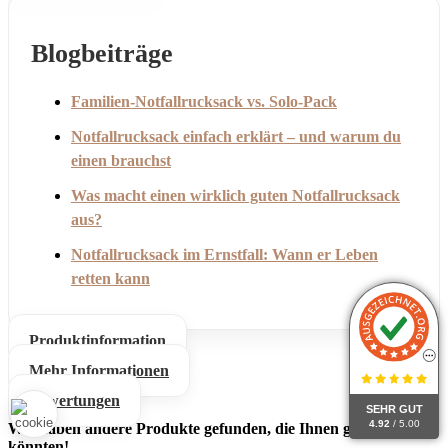
Blogbeiträge
Familien-Notfallrucksack vs. Solo-Pack
Notfallrucksack einfach erklärt – und warum du
einen brauchst
Was macht einen wirklich guten Notfallrucksack
aus?
Notfallrucksack im Ernstfall: Wann er Leben
retten kann
Produktinformation
Mehr Informationen
Bewertungen
SEHR GUT
4.92
/ 5.00
Wir haben andere Produkte gefunden, die Ihnen gefallen
könnten!