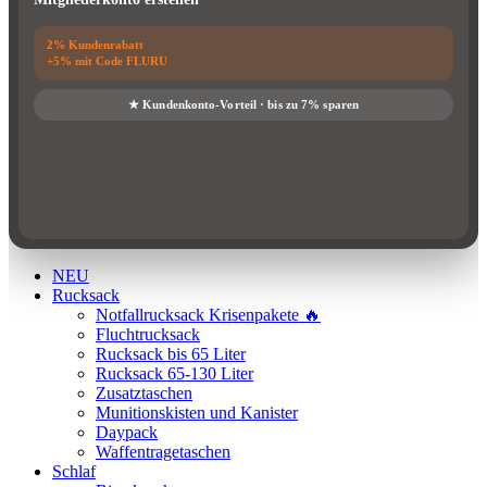
NEU
Rucksack
Notfallrucksack Krisenpakete 🔥
Fluchtrucksack
Rucksack bis 65 Liter
Rucksack 65-130 Liter
Zusatztaschen
Munitionskisten und Kanister
Daypack
Waffentragetaschen
Schlaf