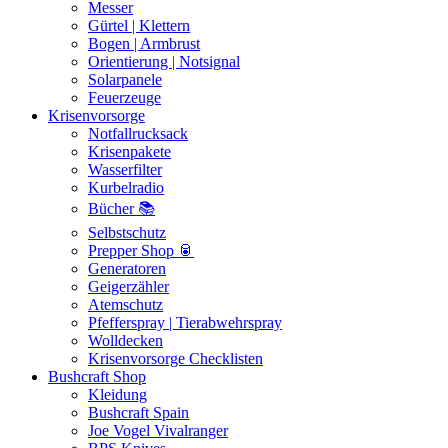
Messer
Gürtel | Klettern
Bogen | Armbrust
Orientierung | Notsignal
Solarpanele
Feuerzeuge
Krisenvorsorge
Notfallrucksack
Krisenpakete
Wasserfilter
Kurbelradio
Bücher 📚
Selbstschutz
Prepper Shop 🥫
Generatoren
Geigerzähler
Atemschutz
Pfefferspray | Tierabwehrspray
Wolldecken
Krisenvorsorge Checklisten
Bushcraft Shop
Kleidung
Bushcraft Spain
Joe Vogel Vivalranger