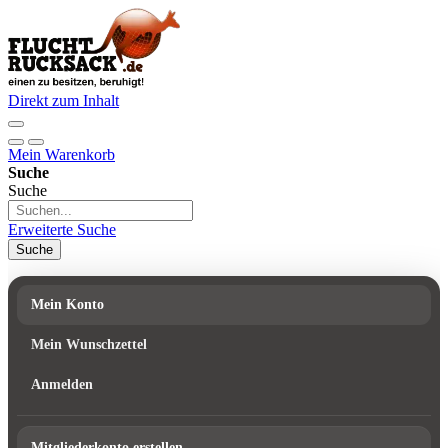
Direkt zum Inhalt
Mein Warenkorb
Suche
Suche
Erweiterte Suche
Suche
Mein Konto
Mein Wunschzettel
Anmelden
Mitgliederkonto erstellen