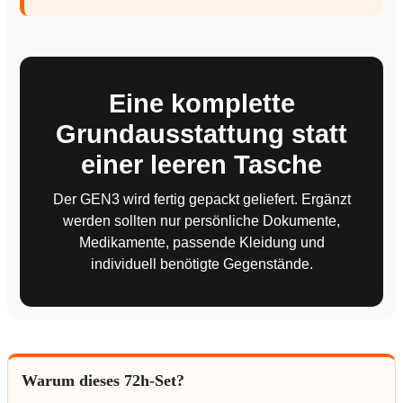
Eine komplette
Grundausstattung statt
einer leeren Tasche
Der GEN3 wird fertig gepackt geliefert. Ergänzt
werden sollten nur persönliche Dokumente,
Medikamente, passende Kleidung und
individuell benötigte Gegenstände.
Mit dem Aufruf des Videos erklären Sie sich einverstanden, dass Ihre Daten an
YouTube übermittelt werden und dass Sie die
Datenschutzbestimmungen
gelesen haben. Diese Einwilligung kann über die Cookie-Einstellungen
▶
jederzeit widerrufen werden.
Warum dieses 72h-Set?