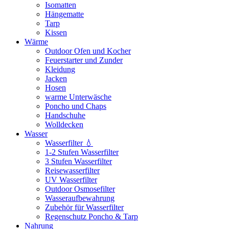
Isomatten
Hängematte
Tarp
Kissen
Wärme
Outdoor Ofen und Kocher
Feuerstarter und Zunder
Kleidung
Jacken
Hosen
warme Unterwäsche
Poncho und Chaps
Handschuhe
Wolldecken
Wasser
Wasserfilter 💧
1-2 Stufen Wasserfilter
3 Stufen Wasserfilter
Reisewasserfilter
UV Wasserfilter
Outdoor Osmosefilter
Wasseraufbewahrung
Zubehör für Wasserfilter
Regenschutz Poncho & Tarp
Nahrung