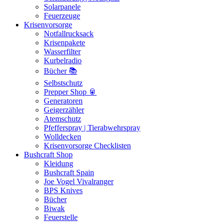
Solarpanele
Feuerzeuge
Krisenvorsorge
Notfallrucksack
Krisenpakete
Wasserfilter
Kurbelradio
Bücher 📚
Selbstschutz
Prepper Shop 🥫
Generatoren
Geigerzähler
Atemschutz
Pfefferspray | Tierabwehrspray
Wolldecken
Krisenvorsorge Checklisten
Bushcraft Shop
Kleidung
Bushcraft Spain
Joe Vogel Vivalranger
BPS Knives
Bücher
Biwak
Feuerstelle