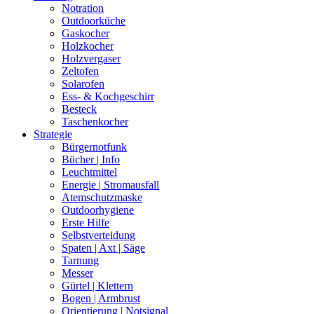
Notration
Outdoorküche
Gaskocher
Holzkocher
Holzvergaser
Zeltofen
Solarofen
Ess- & Kochgeschirr
Besteck
Taschenkocher
Strategie
Bürgernotfunk
Bücher | Info
Leuchtmittel
Energie | Stromausfall
Atemschutzmaske
Outdoorhygiene
Erste Hilfe
Selbstverteidung
Spaten | Axt | Säge
Tarnung
Messer
Gürtel | Klettern
Bogen | Armbrust
Orientierung | Notsignal