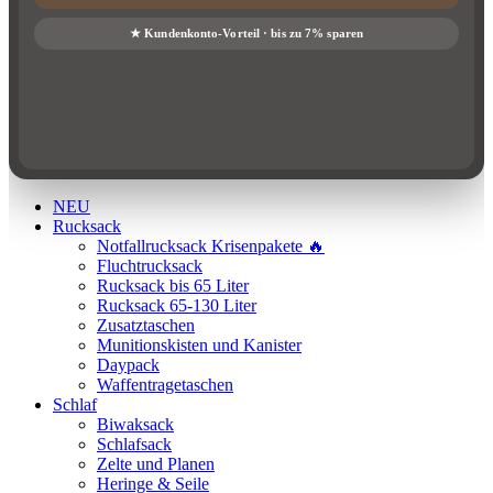
NEU
Rucksack
Notfallrucksack Krisenpakete 🔥
Fluchtrucksack
Rucksack bis 65 Liter
Rucksack 65-130 Liter
Zusatztaschen
Munitionskisten und Kanister
Daypack
Waffentragetaschen
Schlaf
Biwaksack
Schlafsack
Zelte und Planen
Heringe & Seile