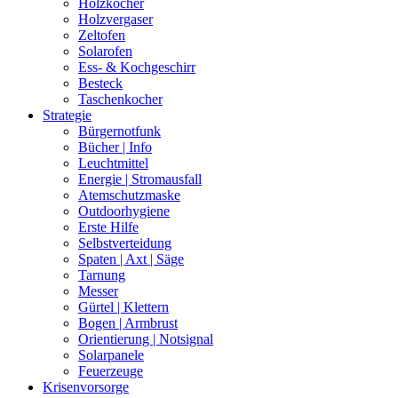
Holzkocher
Holzvergaser
Zeltofen
Solarofen
Ess- & Kochgeschirr
Besteck
Taschenkocher
Strategie
Bürgernotfunk
Bücher | Info
Leuchtmittel
Energie | Stromausfall
Atemschutzmaske
Outdoorhygiene
Erste Hilfe
Selbstverteidung
Spaten | Axt | Säge
Tarnung
Messer
Gürtel | Klettern
Bogen | Armbrust
Orientierung | Notsignal
Solarpanele
Feuerzeuge
Krisenvorsorge