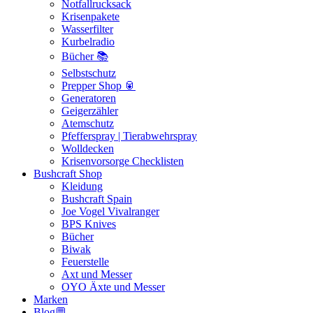
Notfallrucksack
Krisenpakete
Wasserfilter
Kurbelradio
Bücher 📚
Selbstschutz
Prepper Shop 🥫
Generatoren
Geigerzähler
Atemschutz
Pfefferspray | Tierabwehrspray
Wolldecken
Krisenvorsorge Checklisten
Bushcraft Shop
Kleidung
Bushcraft Spain
Joe Vogel Vivalranger
BPS Knives
Bücher
Biwak
Feuerstelle
Axt und Messer
OYO Äxte und Messer
Marken
Blog💬