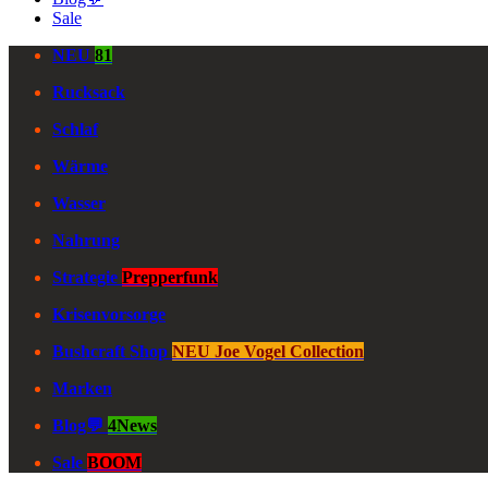
Sale
NEU
81
Rucksack
Schlaf
Wärme
Wasser
Nahrung
Strategie
Prepperfunk
Krisenvorsorge
Bushcraft Shop
NEU Joe Vogel Collection
Marken
Blog💬
4News
Sale
BOOM