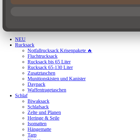
NEU
Rucksack
Notfallrucksack Krisenpakete 🔥
Fluchtrucksack
Rucksack bis 65 Liter
Rucksack 65-130 Liter
Zusatztaschen
Munitionskisten und Kanister
Daypack
Waffentragetaschen
Schlaf
Biwaksack
Schlafsack
Zelte und Planen
Heringe & Seile
Isomatten
Hängematte
Tarp