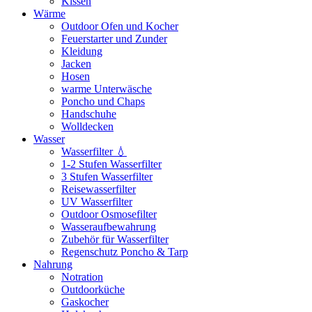
Kissen
Wärme
Outdoor Ofen und Kocher
Feuerstarter und Zunder
Kleidung
Jacken
Hosen
warme Unterwäsche
Poncho und Chaps
Handschuhe
Wolldecken
Wasser
Wasserfilter 💧
1-2 Stufen Wasserfilter
3 Stufen Wasserfilter
Reisewasserfilter
UV Wasserfilter
Outdoor Osmosefilter
Wasseraufbewahrung
Zubehör für Wasserfilter
Regenschutz Poncho & Tarp
Nahrung
Notration
Outdoorküche
Gaskocher