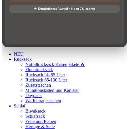
NEU
Rucksack
Notfallrucksack Krisenpakete 🔥
Fluchtrucksack
Rucksack bis 65 Liter
Rucksack 65-130 Liter
Zusatztaschen
Munitionskisten und Kanister
Daypack
Waffentragetaschen
Schlaf
Biwaksack
Schlafsack
Zelte und Planen
Heringe & Seile