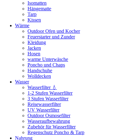
Isomatten
Hängematte
Tarp
Kissen
Wärme
Outdoor Ofen und Kocher
Feuerstarter und Zunder
Kleidung
Jacken
Hosen
warme Unterwäsche
Poncho und Chaps
Handschuhe
Wolldecken
Wasser
Wasserfilter 💧
1-2 Stufen Wasserfilter
3 Stufen Wasserfilter
Reisewasserfilter
UV Wasserfilter
Outdoor Osmosefilter
Wasseraufbewahrung
Zubehör für Wasserfilter
Regenschutz Poncho & Tarp
Nahrung