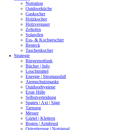
Notration
Outdoorküche
Gaskocher
Holzkocher
Holzvergaser
Zeltofen
Solarofen
Ess- & Kochgeschirr
Besteck
Taschenkocher
Strategie
Bürgernotfunk
Bücher | Info
Leuchtmittel
Energie | Stromausfall
Atemschutzmaske
Outdoorhygiene
Erste Hilfe
Selbstverteidung
Spaten | Axt | Säge
Tarnung
Messer
Gürtel | Klettern
Bogen | Armbrust
Orientierung | Notsignal