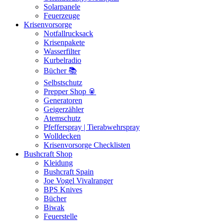
Solarpanele
Feuerzeuge
Krisenvorsorge
Notfallrucksack
Krisenpakete
Wasserfilter
Kurbelradio
Bücher 📚
Selbstschutz
Prepper Shop 🥫
Generatoren
Geigerzähler
Atemschutz
Pfefferspray | Tierabwehrspray
Wolldecken
Krisenvorsorge Checklisten
Bushcraft Shop
Kleidung
Bushcraft Spain
Joe Vogel Vivalranger
BPS Knives
Bücher
Biwak
Feuerstelle