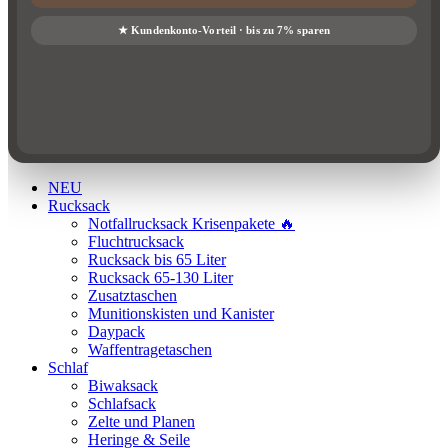
NEU
Rucksack
Notfallrucksack Krisenpakete 🔥
Fluchtrucksack
Rucksack bis 65 Liter
Rucksack 65-130 Liter
Zusatztaschen
Munitionskisten und Kanister
Daypack
Waffentragetaschen
Schlaf
Biwaksack
Schlafsack
Zelte und Planen
Heringe & Seile