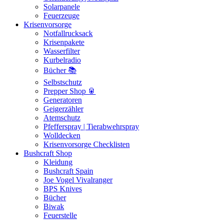
Solarpanele
Feuerzeuge
Krisenvorsorge
Notfallrucksack
Krisenpakete
Wasserfilter
Kurbelradio
Bücher 📚
Selbstschutz
Prepper Shop 🥫
Generatoren
Geigerzähler
Atemschutz
Pfefferspray | Tierabwehrspray
Wolldecken
Krisenvorsorge Checklisten
Bushcraft Shop
Kleidung
Bushcraft Spain
Joe Vogel Vivalranger
BPS Knives
Bücher
Biwak
Feuerstelle