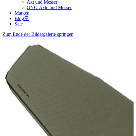
Axt und Messer
OYO Äxte und Messer
Marken
Blog💬
Sale
Zum Ende der Bildergalerie springen