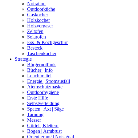
Notration
Outdoorküche
Gaskocher
Holzkocher
Holzvergaser
Zeltofen
Solarofen
Ess- & Kochgeschirr
Besteck
Taschenkocher
Strategie
Bürgernotfunk
Bücher | Info
Leuchtmittel
Energie | Stromausfall
Atemschutzmaske
Outdoorhygiene
Erste Hilfe
Selbstverteidung
Spaten | Axt | Säge
Tarnung
Messer
Gürtel | Klettern
Bogen | Armbrust
Orientierung | Notsignal