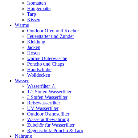
Isomatten
Hängematte
Tarp
Kissen
Wärme
Outdoor Ofen und Kocher
Feuerstarter und Zunder
Kleidung
Jacken
Hosen
warme Unterwäsche
Poncho und Chaps
Handschuhe
Wolldecken
Wasser
Wasserfilter 💧
1-2 Stufen Wasserfilter
3 Stufen Wasserfilter
Reisewasserfilter
UV Wasserfilter
Outdoor Osmosefilter
Wasseraufbewahrung
Zubehör für Wasserfilter
Regenschutz Poncho & Tarp
Nahrung