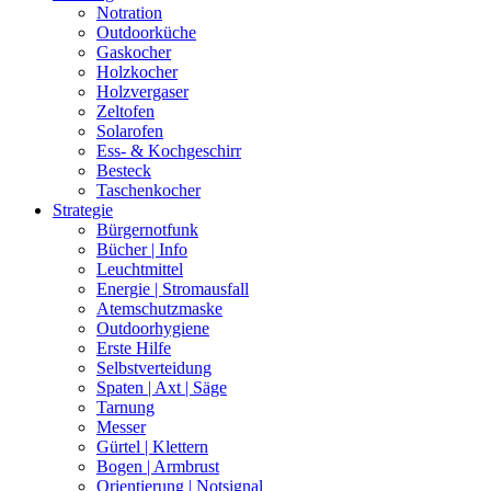
Notration
Outdoorküche
Gaskocher
Holzkocher
Holzvergaser
Zeltofen
Solarofen
Ess- & Kochgeschirr
Besteck
Taschenkocher
Strategie
Bürgernotfunk
Bücher | Info
Leuchtmittel
Energie | Stromausfall
Atemschutzmaske
Outdoorhygiene
Erste Hilfe
Selbstverteidung
Spaten | Axt | Säge
Tarnung
Messer
Gürtel | Klettern
Bogen | Armbrust
Orientierung | Notsignal