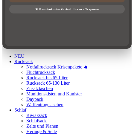
NEU
Rucksack
Notfallrucksack Krisenpakete 🔥
Fluchtrucksack
Rucksack bis 65 Liter
Rucksack 65-130 Liter
Zusatztaschen
Munitionskisten und Kanister
Daypack
Waffentragetaschen
Schlaf
Biwaksack
Schlafsack
Zelte und Planen
Heringe & Seile