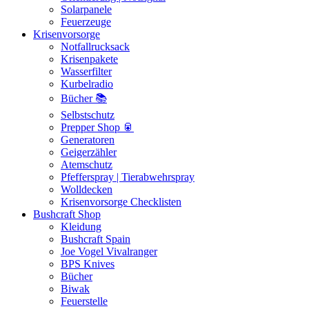
Solarpanele
Feuerzeuge
Krisenvorsorge
Notfallrucksack
Krisenpakete
Wasserfilter
Kurbelradio
Bücher 📚
Selbstschutz
Prepper Shop 🥫
Generatoren
Geigerzähler
Atemschutz
Pfefferspray | Tierabwehrspray
Wolldecken
Krisenvorsorge Checklisten
Bushcraft Shop
Kleidung
Bushcraft Spain
Joe Vogel Vivalranger
BPS Knives
Bücher
Biwak
Feuerstelle