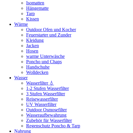
Isomatten
Hängematte
Tarp
Kissen
Wärme
Outdoor Ofen und Kocher
Feuerstarter und Zunder
Kleidung
Jacken
Hosen
warme Unterwäsche
Poncho und Chaps
Handschuhe
Wolldecken
Wasser
Wasserfilter 💧
1-2 Stufen Wasserfilter
3 Stufen Wasserfilter
Reisewasserfilter
UV Wasserfilter
Outdoor Osmosefilter
Wasseraufbewahrung
Zubehör für Wasserfilter
Regenschutz Poncho & Tarp
Nahrung