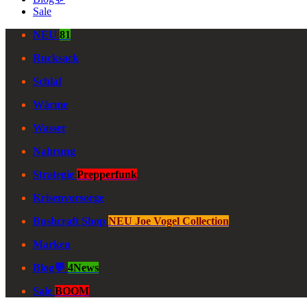
Sale
NEU
81
Rucksack
Schlaf
Wärme
Wasser
Nahrung
Strategie
Prepperfunk
Krisenvorsorge
Bushcraft Shop
NEU Joe Vogel Collection
Marken
Blog💬
4News
Sale
BOOM