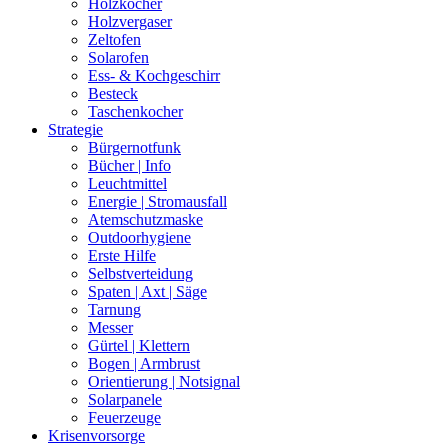
Holzkocher
Holzvergaser
Zeltofen
Solarofen
Ess- & Kochgeschirr
Besteck
Taschenkocher
Strategie
Bürgernotfunk
Bücher | Info
Leuchtmittel
Energie | Stromausfall
Atemschutzmaske
Outdoorhygiene
Erste Hilfe
Selbstverteidung
Spaten | Axt | Säge
Tarnung
Messer
Gürtel | Klettern
Bogen | Armbrust
Orientierung | Notsignal
Solarpanele
Feuerzeuge
Krisenvorsorge