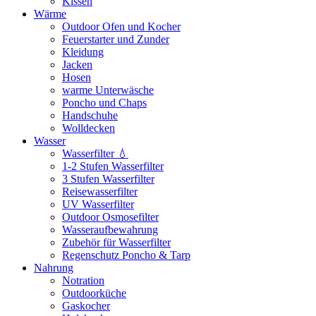
Kissen
Wärme
Outdoor Ofen und Kocher
Feuerstarter und Zunder
Kleidung
Jacken
Hosen
warme Unterwäsche
Poncho und Chaps
Handschuhe
Wolldecken
Wasser
Wasserfilter 💧
1-2 Stufen Wasserfilter
3 Stufen Wasserfilter
Reisewasserfilter
UV Wasserfilter
Outdoor Osmosefilter
Wasseraufbewahrung
Zubehör für Wasserfilter
Regenschutz Poncho & Tarp
Nahrung
Notration
Outdoorküche
Gaskocher