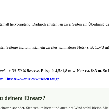
emäß hervorragend. Dadurch entsteht an zwei Seiten ein Überhang, de
gen Seitenwind lohnt sich ein zweites, schmaleres Netz (z. B. 1,5×3 
reite + 30–50 % Reserve
. Beispiel: 4,5×1,8 m → Netz
ca. 6×3 m
. So 
m Einsatz – wofür es wirklich taugt
zu deinem Einsatz?
Schatten spendet, Sichtschutz bietet und auch bei Wind stabil bleibt. Mi