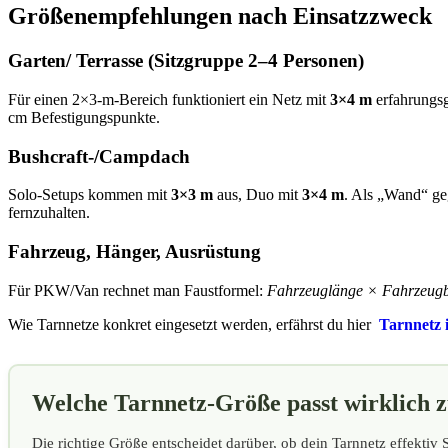
Größenempfehlungen nach Einsatzzweck
Garten/ Terrasse (Sitzgruppe 2–4 Personen)
Für einen 2×3-m-Bereich funktioniert ein Netz mit
3×4 m
erfahrungsg
cm Befestigungspunkte.
Bushcraft-/Campdach
Solo-Setups kommen mit
3×3 m
aus, Duo mit
3×4 m
. Als „Wand“ ge
fernzuhalten.
Fahrzeug, Hänger, Ausrüstung
Für PKW/Van rechnet man Faustformel:
Fahrzeuglänge × Fahrzeugb
Wie Tarnnetze konkret eingesetzt werden, erfährst du hier
Tarnnetz i
Welche Tarnnetz-Größe passt wirklich 
Die richtige Größe entscheidet darüber, ob dein Tarnnetz effektiv 