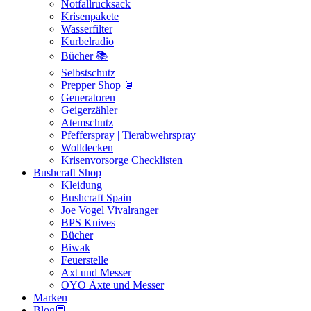
Notfallrucksack
Krisenpakete
Wasserfilter
Kurbelradio
Bücher 📚
Selbstschutz
Prepper Shop 🥫
Generatoren
Geigerzähler
Atemschutz
Pfefferspray | Tierabwehrspray
Wolldecken
Krisenvorsorge Checklisten
Bushcraft Shop
Kleidung
Bushcraft Spain
Joe Vogel Vivalranger
BPS Knives
Bücher
Biwak
Feuerstelle
Axt und Messer
OYO Äxte und Messer
Marken
Blog💬