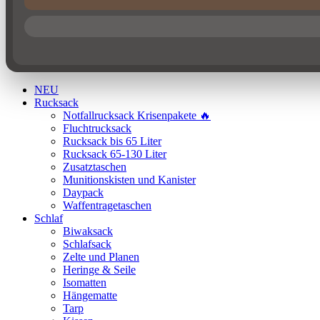
NEU
Rucksack
Notfallrucksack Krisenpakete 🔥
Fluchtrucksack
Rucksack bis 65 Liter
Rucksack 65-130 Liter
Zusatztaschen
Munitionskisten und Kanister
Daypack
Waffentragetaschen
Schlaf
Biwaksack
Schlafsack
Zelte und Planen
Heringe & Seile
Isomatten
Hängematte
Tarp