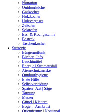
Notration
Outdoorküche
Gaskocher
Holzkocher
Holzvergaser
Zeltofen
Solarofen
Ess- & Kochgeschirr
Besteck
Taschenkocher
Strategie
Bürgernotfunk
Bücher | Info
Leuchtmittel
Energie | Stromausfall
Atemschutzmaske
Outdoorhygiene
Erste Hilfe
Selbstverteidung
Spaten | Axt | Säge
Tarnung
Messer
Gürtel | Klettern
Bogen | Armbrust
Orientierung | Notsignal