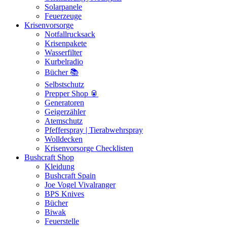
Solarpanele
Feuerzeuge
Krisenvorsorge
Notfallrucksack
Krisenpakete
Wasserfilter
Kurbelradio
Bücher 📚
Selbstschutz
Prepper Shop 🥫
Generatoren
Geigerzähler
Atemschutz
Pfefferspray | Tierabwehrspray
Wolldecken
Krisenvorsorge Checklisten
Bushcraft Shop
Kleidung
Bushcraft Spain
Joe Vogel Vivalranger
BPS Knives
Bücher
Biwak
Feuerstelle