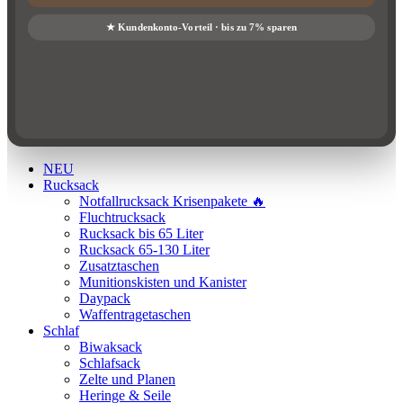
NEU
Rucksack
Notfallrucksack Krisenpakete 🔥
Fluchtrucksack
Rucksack bis 65 Liter
Rucksack 65-130 Liter
Zusatztaschen
Munitionskisten und Kanister
Daypack
Waffentragetaschen
Schlaf
Biwaksack
Schlafsack
Zelte und Planen
Heringe & Seile