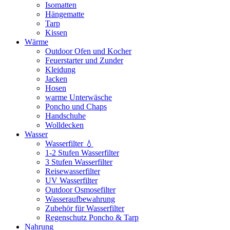
Isomatten
Hängematte
Tarp
Kissen
Wärme
Outdoor Ofen und Kocher
Feuerstarter und Zunder
Kleidung
Jacken
Hosen
warme Unterwäsche
Poncho und Chaps
Handschuhe
Wolldecken
Wasser
Wasserfilter 💧
1-2 Stufen Wasserfilter
3 Stufen Wasserfilter
Reisewasserfilter
UV Wasserfilter
Outdoor Osmosefilter
Wasseraufbewahrung
Zubehör für Wasserfilter
Regenschutz Poncho & Tarp
Nahrung