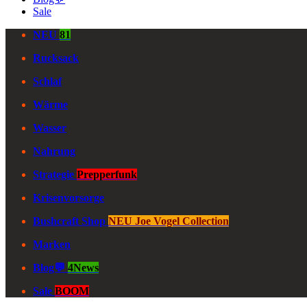
Sale
NEU
81
Rucksack
Schlaf
Wärme
Wasser
Nahrung
Strategie
Prepperfunk
Krisenvorsorge
Bushcraft Shop
NEU Joe Vogel Collection
Marken
Blog💬
4News
Sale
BOOM