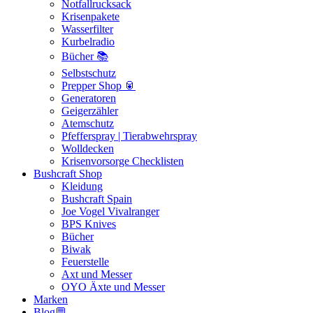
Notfallrucksack
Krisenpakete
Wasserfilter
Kurbelradio
Bücher 📚
Selbstschutz
Prepper Shop 🥫
Generatoren
Geigerzähler
Atemschutz
Pfefferspray | Tierabwehrspray
Wolldecken
Krisenvorsorge Checklisten
Bushcraft Shop
Kleidung
Bushcraft Spain
Joe Vogel Vivalranger
BPS Knives
Bücher
Biwak
Feuerstelle
Axt und Messer
OYO Äxte und Messer
Marken
Blog💬