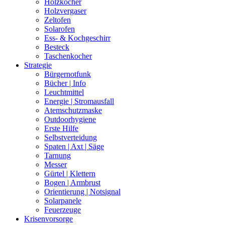
Holzkocher
Holzvergaser
Zeltofen
Solarofen
Ess- & Kochgeschirr
Besteck
Taschenkocher
Strategie
Bürgernotfunk
Bücher | Info
Leuchtmittel
Energie | Stromausfall
Atemschutzmaske
Outdoorhygiene
Erste Hilfe
Selbstverteidung
Spaten | Axt | Säge
Tarnung
Messer
Gürtel | Klettern
Bogen | Armbrust
Orientierung | Notsignal
Solarpanele
Feuerzeuge
Krisenvorsorge