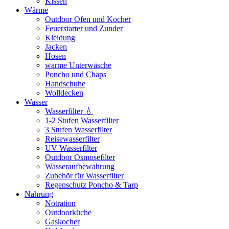
Kissen
Wärme
Outdoor Ofen und Kocher
Feuerstarter und Zunder
Kleidung
Jacken
Hosen
warme Unterwäsche
Poncho und Chaps
Handschuhe
Wolldecken
Wasser
Wasserfilter 💧
1-2 Stufen Wasserfilter
3 Stufen Wasserfilter
Reisewasserfilter
UV Wasserfilter
Outdoor Osmosefilter
Wasseraufbewahrung
Zubehör für Wasserfilter
Regenschutz Poncho & Tarp
Nahrung
Notration
Outdoorküche
Gaskocher