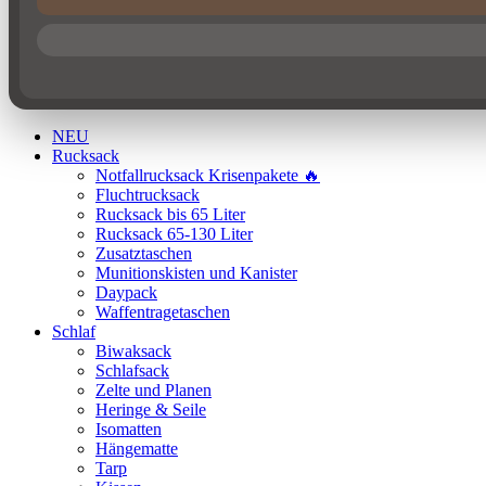
NEU
Rucksack
Notfallrucksack Krisenpakete 🔥
Fluchtrucksack
Rucksack bis 65 Liter
Rucksack 65-130 Liter
Zusatztaschen
Munitionskisten und Kanister
Daypack
Waffentragetaschen
Schlaf
Biwaksack
Schlafsack
Zelte und Planen
Heringe & Seile
Isomatten
Hängematte
Tarp