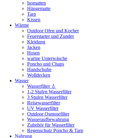
Isomatten
Hängematte
Tarp
Kissen
Wärme
Outdoor Ofen und Kocher
Feuerstarter und Zunder
Kleidung
Jacken
Hosen
warme Unterwäsche
Poncho und Chaps
Handschuhe
Wolldecken
Wasser
Wasserfilter 💧
1-2 Stufen Wasserfilter
3 Stufen Wasserfilter
Reisewasserfilter
UV Wasserfilter
Outdoor Osmosefilter
Wasseraufbewahrung
Zubehör für Wasserfilter
Regenschutz Poncho & Tarp
Nahrung