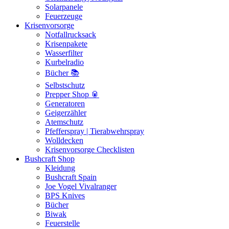
Solarpanele
Feuerzeuge
Krisenvorsorge
Notfallrucksack
Krisenpakete
Wasserfilter
Kurbelradio
Bücher 📚
Selbstschutz
Prepper Shop 🥫
Generatoren
Geigerzähler
Atemschutz
Pfefferspray | Tierabwehrspray
Wolldecken
Krisenvorsorge Checklisten
Bushcraft Shop
Kleidung
Bushcraft Spain
Joe Vogel Vivalranger
BPS Knives
Bücher
Biwak
Feuerstelle