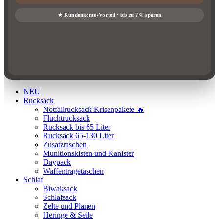
NEU
Rucksack
Notfallrucksack Krisenpakete 🔥
Fluchtrucksack
Rucksack bis 65 Liter
Rucksack 65-130 Liter
Zusatztaschen
Munitionskisten und Kanister
Daypack
Waffentragetaschen
Schlaf
Biwaksack
Schlafsack
Zelte und Planen
Heringe & Seile