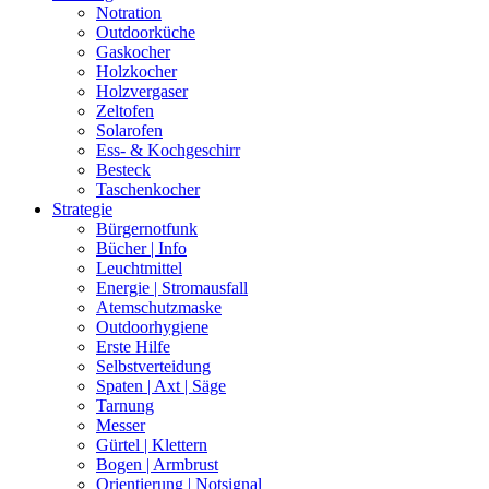
Notration
Outdoorküche
Gaskocher
Holzkocher
Holzvergaser
Zeltofen
Solarofen
Ess- & Kochgeschirr
Besteck
Taschenkocher
Strategie
Bürgernotfunk
Bücher | Info
Leuchtmittel
Energie | Stromausfall
Atemschutzmaske
Outdoorhygiene
Erste Hilfe
Selbstverteidung
Spaten | Axt | Säge
Tarnung
Messer
Gürtel | Klettern
Bogen | Armbrust
Orientierung | Notsignal