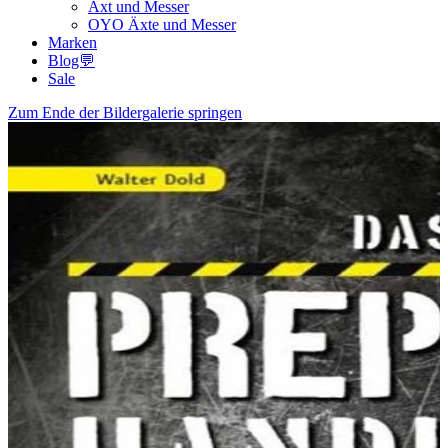
Axt und Messer
OYO Äxte und Messer
Marken
Blog💬
Sale
Zum Ende der Bildergalerie springen