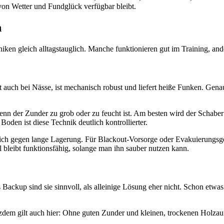
 von Wetter und Fundglück verfügbar bleibt.
h
en gleich alltagstauglich. Manche funktionieren gut im Training, ander
t auch bei Nässe, ist mechanisch robust und liefert heiße Funken. Genau
wenn der Zunder zu grob oder zu feucht ist. Am besten wird der Schaber
den ist diese Technik deutlich kontrollierter.
dlich gegen lange Lagerung. Für Blackout-Vorsorge oder Evakuierungsg
hl bleibt funktionsfähig, solange man ihn sauber nutzen kann.
ls Backup sind sie sinnvoll, als alleinige Lösung eher nicht. Schon et
tzdem gilt auch hier: Ohne guten Zunder und kleinen, trockenen Holzau