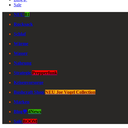
Sale
NEU
81
Rucksack
Schlaf
Wärme
Wasser
Nahrung
Strategie
Prepperfunk
Krisenvorsorge
Bushcraft Shop
NEU Joe Vogel Collection
Marken
Blog💬
4News
Sale
BOOM