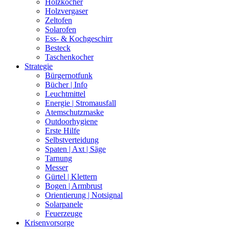
Holzkocher
Holzvergaser
Zeltofen
Solarofen
Ess- & Kochgeschirr
Besteck
Taschenkocher
Strategie
Bürgernotfunk
Bücher | Info
Leuchtmittel
Energie | Stromausfall
Atemschutzmaske
Outdoorhygiene
Erste Hilfe
Selbstverteidung
Spaten | Axt | Säge
Tarnung
Messer
Gürtel | Klettern
Bogen | Armbrust
Orientierung | Notsignal
Solarpanele
Feuerzeuge
Krisenvorsorge