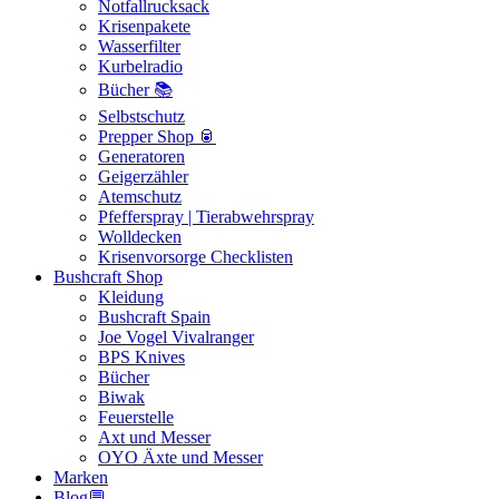
Notfallrucksack
Krisenpakete
Wasserfilter
Kurbelradio
Bücher 📚
Selbstschutz
Prepper Shop 🥫
Generatoren
Geigerzähler
Atemschutz
Pfefferspray | Tierabwehrspray
Wolldecken
Krisenvorsorge Checklisten
Bushcraft Shop
Kleidung
Bushcraft Spain
Joe Vogel Vivalranger
BPS Knives
Bücher
Biwak
Feuerstelle
Axt und Messer
OYO Äxte und Messer
Marken
Blog💬