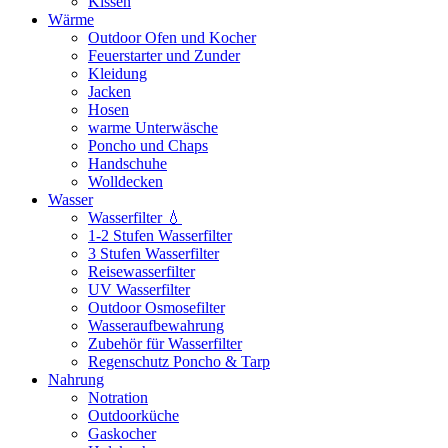
Kissen
Wärme
Outdoor Ofen und Kocher
Feuerstarter und Zunder
Kleidung
Jacken
Hosen
warme Unterwäsche
Poncho und Chaps
Handschuhe
Wolldecken
Wasser
Wasserfilter 💧
1-2 Stufen Wasserfilter
3 Stufen Wasserfilter
Reisewasserfilter
UV Wasserfilter
Outdoor Osmosefilter
Wasseraufbewahrung
Zubehör für Wasserfilter
Regenschutz Poncho & Tarp
Nahrung
Notration
Outdoorküche
Gaskocher