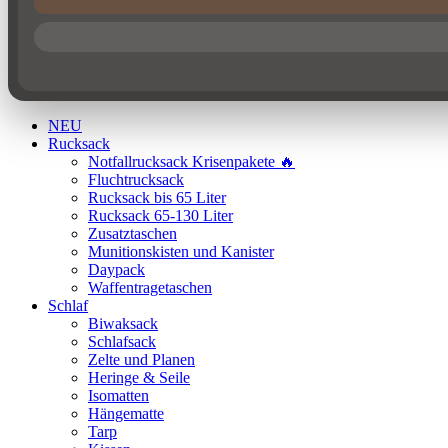
NEU
Rucksack
Notfallrucksack Krisenpakete 🔥
Fluchtrucksack
Rucksack bis 65 Liter
Rucksack 65-130 Liter
Zusatztaschen
Munitionskisten und Kanister
Daypack
Waffentragetaschen
Schlaf
Biwaksack
Schlafsack
Zelte und Planen
Heringe & Seile
Isomatten
Hängematte
Tarp