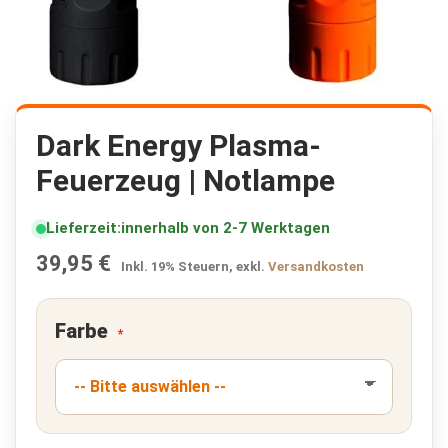
K
r
i
s
e
n
p
Zum
a
Anfang
Dark Energy Plasma-
k
der
e
Feuerzeug | Notlampe
Bildergalerie
t
springen
e
🔥
Lieferzeit
innerhalb von 2-7 Werktagen
F
39,95 €
Inkl. 19% Steuern
,
exkl.
Versandkosten
l
u
c
Farbe
h
t
r
u
c
k
s