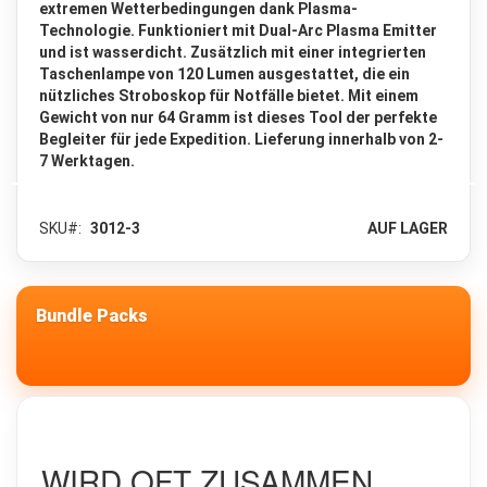
extremen Wetterbedingungen dank Plasma-
c
Technologie. Funktioniert mit Dual-Arc Plasma Emitter
k
und ist wasserdicht. Zusätzlich mit einer integrierten
s
Taschenlampe von 120 Lumen ausgestattet, die ein
a
c
nützliches Stroboskop für Notfälle bietet. Mit einem
k
Gewicht von nur 64 Gramm ist dieses Tool der perfekte
6
Begleiter für jede Expedition. Lieferung innerhalb von 2-
5
7 Werktagen.
-
1
3
SKU
3012-3
AUF LAGER
0
L
i
t
e
Bundle Packs
r
Z
u
s
a
t
WIRD OFT ZUSAMMEN
z