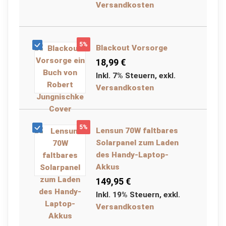
d
Versandkosten
K
a
n
i
5%
Blackout Vorsorge
s
t
18,99 €
e
r
Inkl. 7% Steuern
,
exkl.
Versandkosten
D
a
y
p
5%
Lensun 70W faltbares
a
c
Solarpanel zum Laden
k
des Handy-Laptop-
Akkus
W
a
149,95 €
f
Inkl. 19% Steuern
,
exkl.
f
e
Versandkosten
n
t