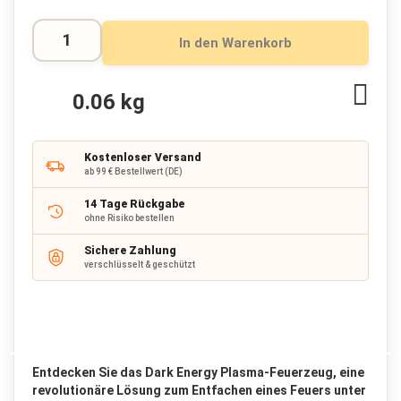
a
c
k
In den Warenkorb
R
u
Zur
0.06 kg
c
Wuns
k
hinz
s
a
Kostenloser Versand
c
ab 99 € Bestellwert (DE)
k
b
14 Tage Rückgabe
i
ohne Risiko bestellen
s
6
Sichere Zahlung
verschlüsselt & geschützt
5
L
i
t
e
r
Entdecken Sie das Dark Energy Plasma-Feuerzeug, eine
R
revolutionäre Lösung zum Entfachen eines Feuers unter
u