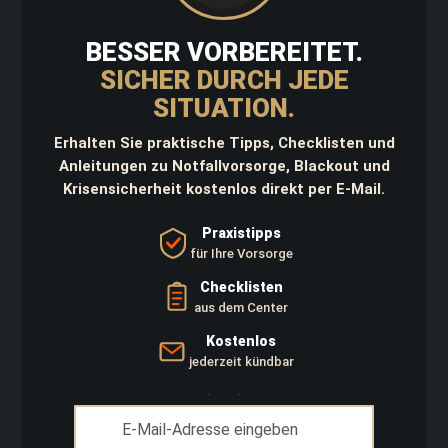
e
r
BESSER VORBEREITET.
s
t
SICHER DURCH JEDE
a
SITUATION.
r
t
e
Erhalten Sie praktische Tipps, Checklisten und
r
Anleitungen zu Notfallvorsorge, Blackout und
u
Krisensicherheit kostenlos direkt per E-Mail.
n
d
Z
Praxistipps
u
für Ihre Vorsorge
n
d
Checklisten
e
aus dem Center
r
Kostenlos
K
jederzeit kündbar
l
e
i
Anmeldung
d
zum
u