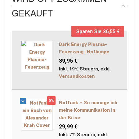
t
a
GEKAUFT
s
c
h
e
Sparen Sie
36,55 €
n
Dark Energy Plasma-
M
u
Feuerzeug | Notlampe
n
39,95 €
i
t
Inkl. 19% Steuern
,
exkl.
i
Versandkosten
o
n
s
k
5%
i
Notfunk – So manage ich
s
meine Kommunikation in
t
der Krise
e
n
29,99 €
u
Inkl. 7% Steuern
,
exkl.
n