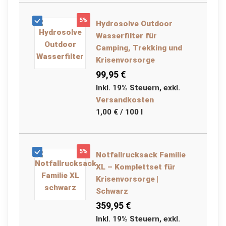
r
a
5%
Hydrosolve Outdoor
g
e
Wasserfilter für
t
Camping, Trekking und
a
Krisenvorsorge
s
c
99,95 €
h
e
Inkl. 19% Steuern
,
exkl.
n
Versandkosten
1,00 €
/ 100 l
Schlaf
B
i
5%
w
Notfallrucksack Familie
a
XL – Komplettset für
k
Krisenvorsorge |
s
a
Schwarz
c
359,95 €
k
Inkl. 19% Steuern
,
exkl.