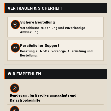
a
s
VERTRAUEN & SICHERHEIT
s
e
r
Sichere Bestellung
f
Verschlüsselte Zahlung und zuverlässige
i
Abwicklung.
l
t
e
Persönlicher Support
r
💧
Beratung zu Notfallvorsorge, Ausrüstung und
Bestellung.
1
-
2
S
WIR EMPFEHLEN
t
u
f
e
Bundesamt für Bevölkerungsschutz und
n
W
Katastrophenhilfe
a
s