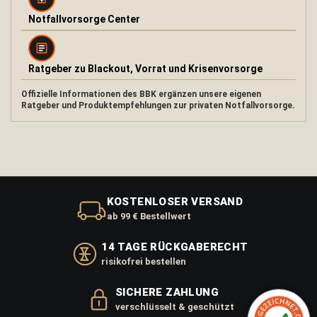
s
Notfallvorsorge Center
e
r
f
i
Ratgeber zu Blackout, Vorrat und Krisenvorsorge
l
t
Offizielle Informationen des BBK ergänzen unsere eigenen
e
Ratgeber und Produktempfehlungen zur privaten Notfallvorsorge.
r
3
S
t
u
f
e
KOSTENLOSER VERSAND
n
ab 99 € Bestellwert
W
a
14 TAGE RÜCKGABERECHT
s
risikofrei bestellen
s
e
r
SICHERE ZAHLUNG
f
verschlüsselt & geschützt
i