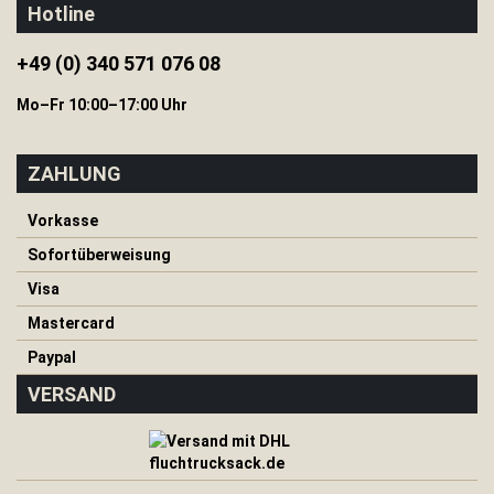
Hotline
a
n
d
+49 (0) 340 571 076 08
s
c
Mo–Fr 10:00–17:00 Uhr
h
u
h
ZAHLUNG
e
W
Vorkasse
o
Sofortüberweisung
l
l
Visa
d
e
Mastercard
c
k
Paypal
e
VERSAND
n
Wasser
W