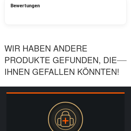
Bewertungen
O
u
t
d
o
o
r
WIR HABEN ANDERE
O
f
e
PRODUKTE GEFUNDEN, DIE
n
u
IHNEN GEFALLEN KÖNNTEN!
n
d
K
o
c
h
e
r
F
e
u