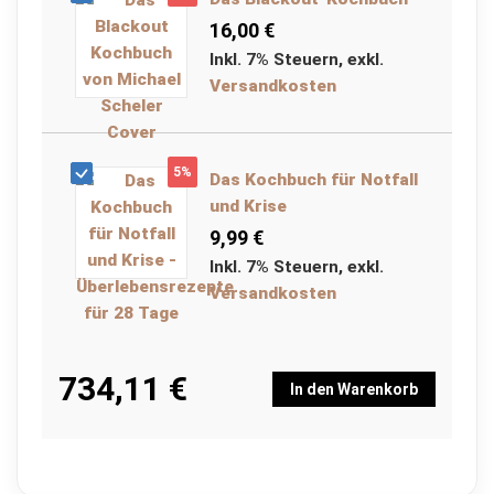
16,00 €
H
e
Inkl. 7% Steuern
,
exkl.
r
Versandkosten
i
n
g
e
&
5%
Das Kochbuch für Notfall
S
und Krise
e
i
9,99 €
l
Inkl. 7% Steuern
,
exkl.
e
Versandkosten
I
s
o
m
734,11 €
a
In den Warenkorb
t
t
e
n