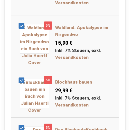
S
Versandkosten
c
h
l
a
5%
f
Waldland: Apokalypse im
s
Nirgendwo
a
15,90 €
c
k
Inkl. 7% Steuern
,
exkl.
Versandkosten
Z
e
l
t
e
5%
Blockhaus bauen
u
29,99 €
n
d
Inkl. 7% Steuern
,
exkl.
P
Versandkosten
l
a
n
e
n
5%
Das Blackout-Kochbuch