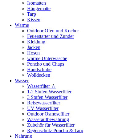
Isomatten
Hängematte
Tarp
Kissen
Wärme
Outdoor Ofen und Kocher
Feuerstarter und Zunder
Kleidung
Jacken
Hosen
warme Unterwäsche
Poncho und Chaps
Handschuhe
Wolldecken
Wasser
Wasserfilter 💧
1-2 Stufen Wasserfilter
3 Stufen Wasserfilter
Reisewasserfilter
UV Wasserfilter
Outdoor Osmosefilter
Wasseraufbewahrung
Zubehör für Wasserfilter
Regenschutz Poncho & Tarp
Nahrung