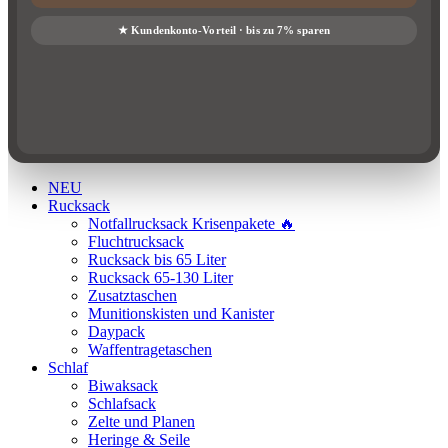
NEU
Rucksack
Notfallrucksack Krisenpakete 🔥
Fluchtrucksack
Rucksack bis 65 Liter
Rucksack 65-130 Liter
Zusatztaschen
Munitionskisten und Kanister
Daypack
Waffentragetaschen
Schlaf
Biwaksack
Schlafsack
Zelte und Planen
Heringe & Seile