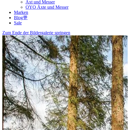
Axt und Messer
OYO Äxte und Messer
Marken
Blog💬
Sale
Zum Ende der Bildergalerie springen