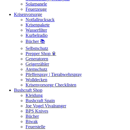
Solarpanele
Feuerzeuge
Krisenvorsorge
Notfallrucksack
Krisenpakete
Wasserfilter
Kurbelradio
Bücher 📚
Selbstschutz
Prepper Shop 🥫
Generatoren
Geigerzähler
Atemschutz
Pfefferspray | Tierabwehrspray
Wolldecken
Krisenvorsorge Checklisten
Bushcraft Shop
Kleidung
Bushcraft Spain
Joe Vogel Vivalranger
BPS Knives
Bücher
Biwak
Feuerstelle