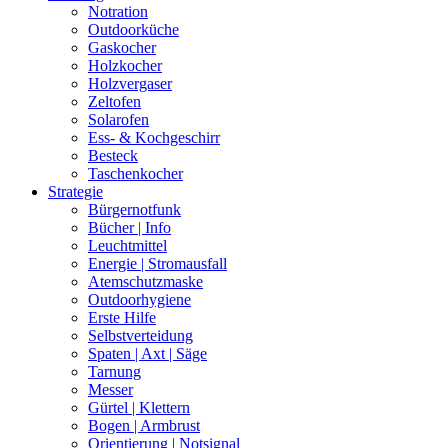
Notration
Outdoorküche
Gaskocher
Holzkocher
Holzvergaser
Zeltofen
Solarofen
Ess- & Kochgeschirr
Besteck
Taschenkocher
Strategie
Bürgernotfunk
Bücher | Info
Leuchtmittel
Energie | Stromausfall
Atemschutzmaske
Outdoorhygiene
Erste Hilfe
Selbstverteidung
Spaten | Axt | Säge
Tarnung
Messer
Gürtel | Klettern
Bogen | Armbrust
Orientierung | Notsignal