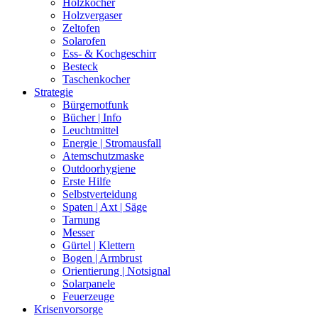
Holzkocher
Holzvergaser
Zeltofen
Solarofen
Ess- & Kochgeschirr
Besteck
Taschenkocher
Strategie
Bürgernotfunk
Bücher | Info
Leuchtmittel
Energie | Stromausfall
Atemschutzmaske
Outdoorhygiene
Erste Hilfe
Selbstverteidung
Spaten | Axt | Säge
Tarnung
Messer
Gürtel | Klettern
Bogen | Armbrust
Orientierung | Notsignal
Solarpanele
Feuerzeuge
Krisenvorsorge