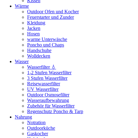
Kissen
Wärme
Outdoor Ofen und Kocher
Feuerstarter und Zunder
Kleidung
Jacken
Hosen
warme Unterwäsche
Poncho und Chaps
Handschuhe
Wolldecken
Wasser
Wasserfilter 💧
1-2 Stufen Wasserfilter
3 Stufen Wasserfilter
Reisewasserfilter
UV Wasserfilter
Outdoor Osmosefilter
Wasseraufbewahrung
Zubehör für Wasserfilter
Regenschutz Poncho & Tarp
Nahrung
Notration
Outdoorküche
Gaskocher