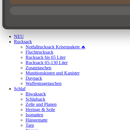
NEU
Rucksack
Notfallrucksack Krisenpakete 🔥
Fluchtrucksack
Rucksack bis 65 Liter
Rucksack 65-130 Liter
Zusatztaschen
Munitionskisten und Kanister
Daypack
Waffentragetaschen
Schlaf
Biwaksack
Schlafsack
Zelte und Planen
Heringe & Seile
Isomatten
Hängematte
Tarp