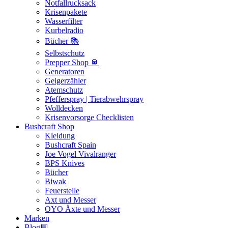
Notfallrucksack
Krisenpakete
Wasserfilter
Kurbelradio
Bücher 📚
Selbstschutz
Prepper Shop 🥫
Generatoren
Geigerzähler
Atemschutz
Pfefferspray | Tierabwehrspray
Wolldecken
Krisenvorsorge Checklisten
Bushcraft Shop
Kleidung
Bushcraft Spain
Joe Vogel Vivalranger
BPS Knives
Bücher
Biwak
Feuerstelle
Axt und Messer
OYO Äxte und Messer
Marken
Blog💬