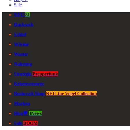
Sale
NEU
81
Rucksack
Schlaf
Wärme
Wasser
Nahrung
Strategie
Prepperfunk
Krisenvorsorge
Bushcraft Shop
NEU Joe Vogel Collection
Marken
Blog💬
4News
Sale
BOOM