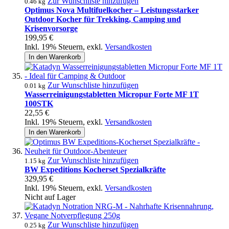
Zur Wunschliste hinzufügen
0.46 kg
Optimus Nova Multifuelkocher – Leistungsstarker
Outdoor Kocher für Trekking, Camping und
Krisenvorsorge
199,95 €
Inkl. 19% Steuern
,
exkl.
Versandkosten
In den Warenkorb
Zur Wunschliste hinzufügen
0.01 kg
Wasserreinigungstabletten Micropur Forte MF 1T
100STK
22,55 €
Inkl. 19% Steuern
,
exkl.
Versandkosten
In den Warenkorb
Zur Wunschliste hinzufügen
1.15 kg
BW Expeditions Kocherset Spezialkräfte
329,95 €
Inkl. 19% Steuern
,
exkl.
Versandkosten
Nicht auf Lager
Zur Wunschliste hinzufügen
0.25 kg