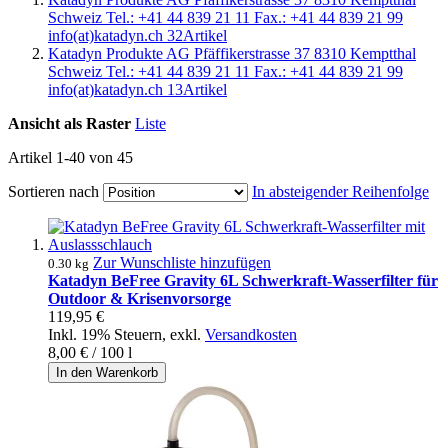
Schweiz Tel.: +41 44 839 21 11 Fax.: +41 44 839 21 99
info(at)katadyn.ch
32
Artikel
Katadyn Produkte AG Pfäffikerstrasse 37 8310 Kemptthal
Schweiz Tel.: +41 44 839 21 11 Fax.: +41 44 839 21 99
info(at)katadyn.ch
13
Artikel
Ansicht als
Raster
Liste
Artikel
1
-
40
von
45
Sortieren nach
In absteigender Reihenfolge
Zur Wunschliste hinzufügen
0.30 kg
Katadyn BeFree Gravity 6L Schwerkraft-Wasserfilter für
Outdoor & Krisenvorsorge
119,95 €
Inkl. 19% Steuern
,
exkl.
Versandkosten
8,00 €
/ 100 l
In den Warenkorb