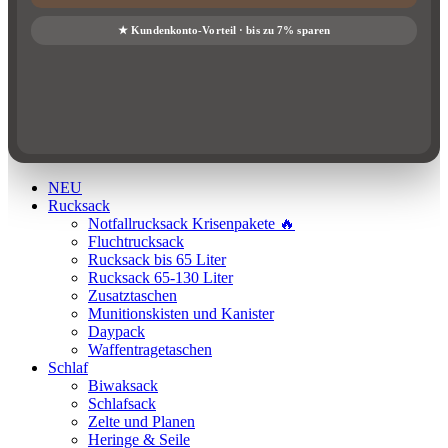
NEU
Rucksack
Notfallrucksack Krisenpakete 🔥
Fluchtrucksack
Rucksack bis 65 Liter
Rucksack 65-130 Liter
Zusatztaschen
Munitionskisten und Kanister
Daypack
Waffentragetaschen
Schlaf
Biwaksack
Schlafsack
Zelte und Planen
Heringe & Seile