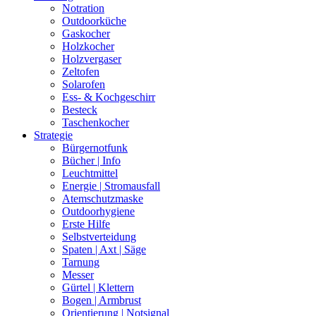
Notration
Outdoorküche
Gaskocher
Holzkocher
Holzvergaser
Zeltofen
Solarofen
Ess- & Kochgeschirr
Besteck
Taschenkocher
Strategie
Bürgernotfunk
Bücher | Info
Leuchtmittel
Energie | Stromausfall
Atemschutzmaske
Outdoorhygiene
Erste Hilfe
Selbstverteidung
Spaten | Axt | Säge
Tarnung
Messer
Gürtel | Klettern
Bogen | Armbrust
Orientierung | Notsignal