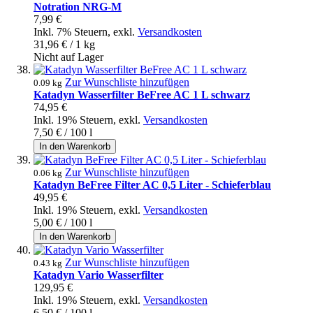
Notration NRG-M
7,99 €
Inkl. 7% Steuern
,
exkl.
Versandkosten
31,96 €
/ 1 kg
Nicht auf Lager
Zur Wunschliste hinzufügen
0.09 kg
Katadyn Wasserfilter BeFree AC 1 L schwarz
74,95 €
Inkl. 19% Steuern
,
exkl.
Versandkosten
7,50 €
/ 100 l
In den Warenkorb
Zur Wunschliste hinzufügen
0.06 kg
Katadyn BeFree Filter AC 0,5 Liter - Schieferblau
49,95 €
Inkl. 19% Steuern
,
exkl.
Versandkosten
5,00 €
/ 100 l
In den Warenkorb
Zur Wunschliste hinzufügen
0.43 kg
Katadyn Vario Wasserfilter
129,95 €
Inkl. 19% Steuern
,
exkl.
Versandkosten
6,50 €
/ 100 l