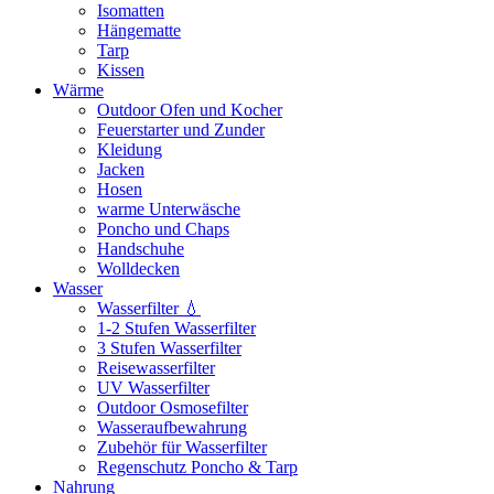
Isomatten
Hängematte
Tarp
Kissen
Wärme
Outdoor Ofen und Kocher
Feuerstarter und Zunder
Kleidung
Jacken
Hosen
warme Unterwäsche
Poncho und Chaps
Handschuhe
Wolldecken
Wasser
Wasserfilter 💧
1-2 Stufen Wasserfilter
3 Stufen Wasserfilter
Reisewasserfilter
UV Wasserfilter
Outdoor Osmosefilter
Wasseraufbewahrung
Zubehör für Wasserfilter
Regenschutz Poncho & Tarp
Nahrung