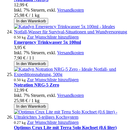
12,99 €
Inkl. 7% Steuern
,
exkl.
Versandkosten
25,98 €
/ 1 kg
In den Warenkorb
Zur Wunschliste hinzufügen
0.50 kg
Emergency Trinkwasser 5x 100ml
3,95 €
Inkl. 7% Steuern
,
exkl.
Versandkosten
7,90 €
/ 1 l
In den Warenkorb
Zur Wunschliste hinzufügen
0.50 kg
Notration NRG-5 Zero
12,99 €
Inkl. 7% Steuern
,
exkl.
Versandkosten
25,98 €
/ 1 kg
In den Warenkorb
Zur Wunschliste hinzufügen
0.27 kg
Optimus Crux Lite mit Terra Solo Kochset (0.6 liter)