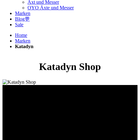
Axt und Messer
OYO Äxte und Messer
Marken
Blog💬
Sale
Home
Marken
Katadyn
Katadyn Shop