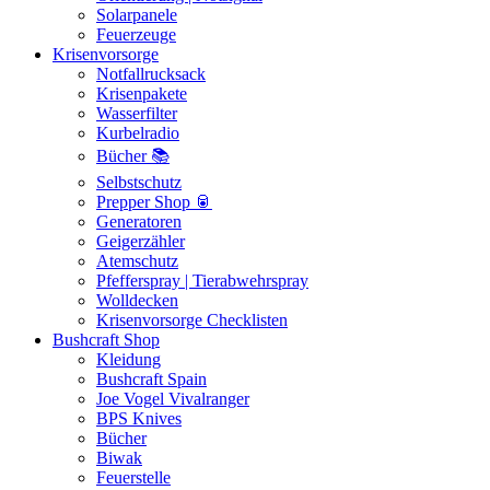
Solarpanele
Feuerzeuge
Krisenvorsorge
Notfallrucksack
Krisenpakete
Wasserfilter
Kurbelradio
Bücher 📚
Selbstschutz
Prepper Shop 🥫
Generatoren
Geigerzähler
Atemschutz
Pfefferspray | Tierabwehrspray
Wolldecken
Krisenvorsorge Checklisten
Bushcraft Shop
Kleidung
Bushcraft Spain
Joe Vogel Vivalranger
BPS Knives
Bücher
Biwak
Feuerstelle