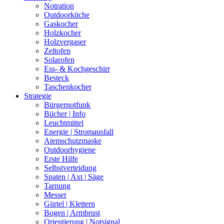
Notration
Outdoorküche
Gaskocher
Holzkocher
Holzvergaser
Zeltofen
Solarofen
Ess- & Kochgeschirr
Besteck
Taschenkocher
Strategie
Bürgernotfunk
Bücher | Info
Leuchtmittel
Energie | Stromausfall
Atemschutzmaske
Outdoorhygiene
Erste Hilfe
Selbstverteidung
Spaten | Axt | Säge
Tarnung
Messer
Gürtel | Klettern
Bogen | Armbrust
Orientierung | Notsignal