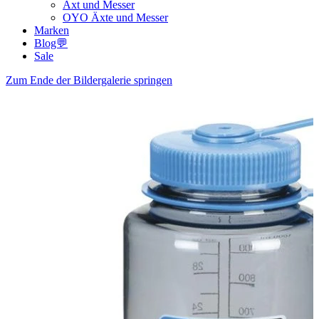
Axt und Messer
OYO Äxte und Messer
Marken
Blog💬
Sale
Zum Ende der Bildergalerie springen