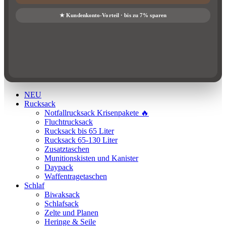
NEU
Rucksack
Notfallrucksack Krisenpakete 🔥
Fluchtrucksack
Rucksack bis 65 Liter
Rucksack 65-130 Liter
Zusatztaschen
Munitionskisten und Kanister
Daypack
Waffentragetaschen
Schlaf
Biwaksack
Schlafsack
Zelte und Planen
Heringe & Seile