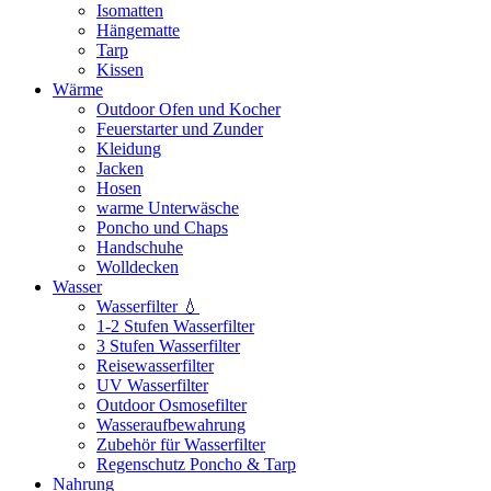
Isomatten
Hängematte
Tarp
Kissen
Wärme
Outdoor Ofen und Kocher
Feuerstarter und Zunder
Kleidung
Jacken
Hosen
warme Unterwäsche
Poncho und Chaps
Handschuhe
Wolldecken
Wasser
Wasserfilter 💧
1-2 Stufen Wasserfilter
3 Stufen Wasserfilter
Reisewasserfilter
UV Wasserfilter
Outdoor Osmosefilter
Wasseraufbewahrung
Zubehör für Wasserfilter
Regenschutz Poncho & Tarp
Nahrung