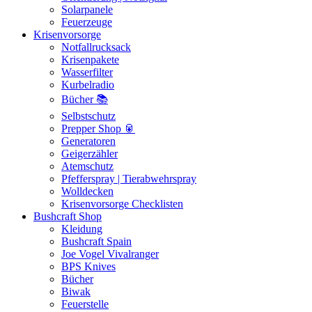
Solarpanele
Feuerzeuge
Krisenvorsorge
Notfallrucksack
Krisenpakete
Wasserfilter
Kurbelradio
Bücher 📚
Selbstschutz
Prepper Shop 🥫
Generatoren
Geigerzähler
Atemschutz
Pfefferspray | Tierabwehrspray
Wolldecken
Krisenvorsorge Checklisten
Bushcraft Shop
Kleidung
Bushcraft Spain
Joe Vogel Vivalranger
BPS Knives
Bücher
Biwak
Feuerstelle