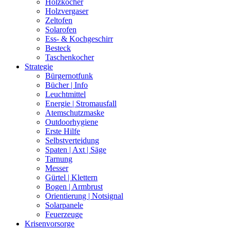
Holzkocher
Holzvergaser
Zeltofen
Solarofen
Ess- & Kochgeschirr
Besteck
Taschenkocher
Strategie
Bürgernotfunk
Bücher | Info
Leuchtmittel
Energie | Stromausfall
Atemschutzmaske
Outdoorhygiene
Erste Hilfe
Selbstverteidung
Spaten | Axt | Säge
Tarnung
Messer
Gürtel | Klettern
Bogen | Armbrust
Orientierung | Notsignal
Solarpanele
Feuerzeuge
Krisenvorsorge