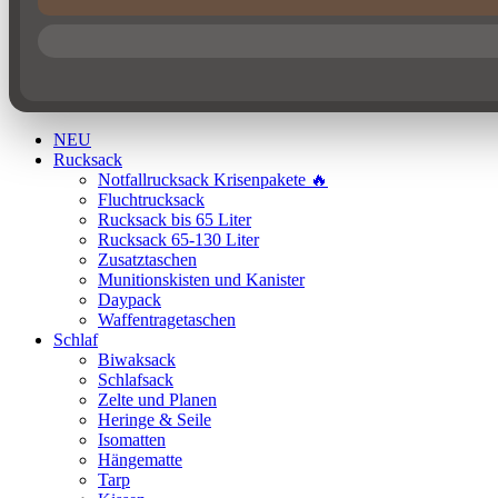
NEU
Rucksack
Notfallrucksack Krisenpakete 🔥
Fluchtrucksack
Rucksack bis 65 Liter
Rucksack 65-130 Liter
Zusatztaschen
Munitionskisten und Kanister
Daypack
Waffentragetaschen
Schlaf
Biwaksack
Schlafsack
Zelte und Planen
Heringe & Seile
Isomatten
Hängematte
Tarp