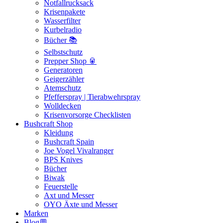
Notfallrucksack
Krisenpakete
Wasserfilter
Kurbelradio
Bücher 📚
Selbstschutz
Prepper Shop 🥫
Generatoren
Geigerzähler
Atemschutz
Pfefferspray | Tierabwehrspray
Wolldecken
Krisenvorsorge Checklisten
Bushcraft Shop
Kleidung
Bushcraft Spain
Joe Vogel Vivalranger
BPS Knives
Bücher
Biwak
Feuerstelle
Axt und Messer
OYO Äxte und Messer
Marken
Blog💬