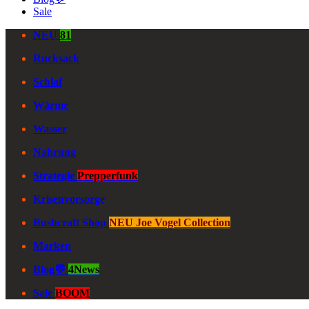
Sale
NEU
81
Rucksack
Schlaf
Wärme
Wasser
Nahrung
Strategie
Prepperfunk
Krisenvorsorge
Bushcraft Shop
NEU Joe Vogel Collection
Marken
Blog💬
4News
Sale
BOOM