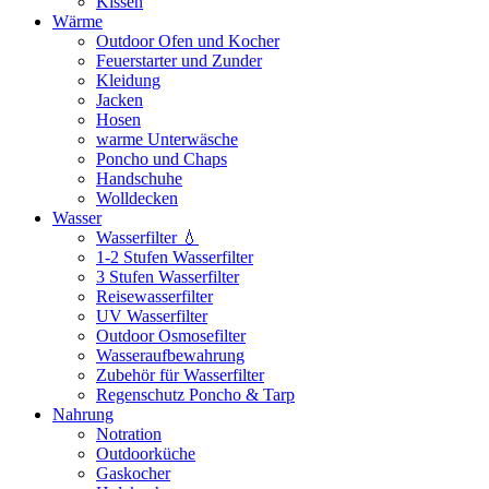
Kissen
Wärme
Outdoor Ofen und Kocher
Feuerstarter und Zunder
Kleidung
Jacken
Hosen
warme Unterwäsche
Poncho und Chaps
Handschuhe
Wolldecken
Wasser
Wasserfilter 💧
1-2 Stufen Wasserfilter
3 Stufen Wasserfilter
Reisewasserfilter
UV Wasserfilter
Outdoor Osmosefilter
Wasseraufbewahrung
Zubehör für Wasserfilter
Regenschutz Poncho & Tarp
Nahrung
Notration
Outdoorküche
Gaskocher