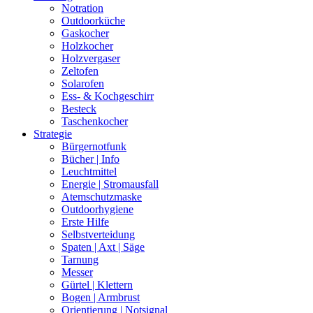
Notration
Outdoorküche
Gaskocher
Holzkocher
Holzvergaser
Zeltofen
Solarofen
Ess- & Kochgeschirr
Besteck
Taschenkocher
Strategie
Bürgernotfunk
Bücher | Info
Leuchtmittel
Energie | Stromausfall
Atemschutzmaske
Outdoorhygiene
Erste Hilfe
Selbstverteidung
Spaten | Axt | Säge
Tarnung
Messer
Gürtel | Klettern
Bogen | Armbrust
Orientierung | Notsignal