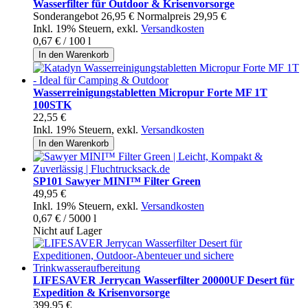
Wasserfilter für Outdoor & Krisenvorsorge
Sonderangebot
26,95 €
Normalpreis
29,95 €
Inkl. 19% Steuern
,
exkl.
Versandkosten
0,67 €
/ 100 l
In den Warenkorb
Wasserreinigungstabletten Micropur Forte MF 1T
100STK
22,55 €
Inkl. 19% Steuern
,
exkl.
Versandkosten
In den Warenkorb
SP101 Sawyer MINI™ Filter Green
49,95 €
Inkl. 19% Steuern
,
exkl.
Versandkosten
0,67 €
/ 5000 l
Nicht auf Lager
LIFESAVER Jerrycan Wasserfilter 20000UF Desert für
Expedition & Krisenvorsorge
399,95 €