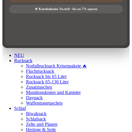
NEU
Rucksack
Notfallrucksack Krisenpakete 🔥
Fluchtrucksack
Rucksack bis 65 Liter
Rucksack 65-130 Liter
Zusatztaschen
Munitionskisten und Kanister
Daypack
Waffentragetaschen
Schlaf
Biwaksack
Schlafsack
Zelte und Planen
Heringe & Seile