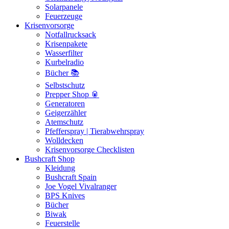
Solarpanele
Feuerzeuge
Krisenvorsorge
Notfallrucksack
Krisenpakete
Wasserfilter
Kurbelradio
Bücher 📚
Selbstschutz
Prepper Shop 🥫
Generatoren
Geigerzähler
Atemschutz
Pfefferspray | Tierabwehrspray
Wolldecken
Krisenvorsorge Checklisten
Bushcraft Shop
Kleidung
Bushcraft Spain
Joe Vogel Vivalranger
BPS Knives
Bücher
Biwak
Feuerstelle