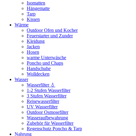
Isomatten
Hängematte
Tarp
Kissen
Wärme
Outdoor Ofen und Kocher
Feuerstarter und Zunder
Kleidung
Jacken
Hosen
warme Unterwäsche
Poncho und Chaps
Handschuhe
Wolldecken
Wasser
Wasserfilter 💧
1-2 Stufen Wasserfilter
3 Stufen Wasserfilter
Reisewasserfilter
UV Wasserfilter
Outdoor Osmosefilter
Wasseraufbewahrung
Zubehör für Wasserfilter
Regenschutz Poncho & Tarp
Nahrung