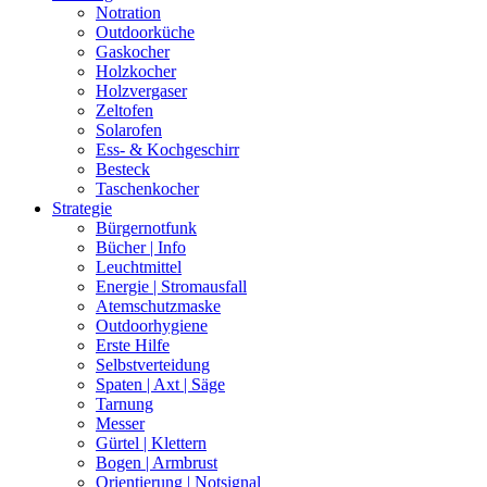
Notration
Outdoorküche
Gaskocher
Holzkocher
Holzvergaser
Zeltofen
Solarofen
Ess- & Kochgeschirr
Besteck
Taschenkocher
Strategie
Bürgernotfunk
Bücher | Info
Leuchtmittel
Energie | Stromausfall
Atemschutzmaske
Outdoorhygiene
Erste Hilfe
Selbstverteidung
Spaten | Axt | Säge
Tarnung
Messer
Gürtel | Klettern
Bogen | Armbrust
Orientierung | Notsignal