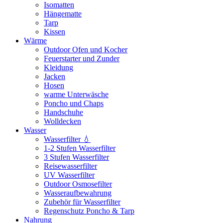
Isomatten
Hängematte
Tarp
Kissen
Wärme
Outdoor Ofen und Kocher
Feuerstarter und Zunder
Kleidung
Jacken
Hosen
warme Unterwäsche
Poncho und Chaps
Handschuhe
Wolldecken
Wasser
Wasserfilter 💧
1-2 Stufen Wasserfilter
3 Stufen Wasserfilter
Reisewasserfilter
UV Wasserfilter
Outdoor Osmosefilter
Wasseraufbewahrung
Zubehör für Wasserfilter
Regenschutz Poncho & Tarp
Nahrung