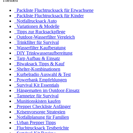
Themen
Packliste Fluchtrucksack für Erwachsene
Packliste Fluchtrucksack für Kinder
Notfallrucksack Auto
Variationen & Modelle
Tipps zur Rucksackpflege
Outdoor-Wasserfilter Vergleich
Trinkfilter für Survival
Wasserfilter Kaufberatung
DIY Trinkwasseraufbereitung
Tarp Aufbau & Einsatz
Biwaksack Tipps & Kauf
Shelter-Kombinationen
Kurbelradio Auswahl & Test
Powerbank Empfehlungen
Survival Kit Essentials
Hängematten im Outdoor-Einsatz
Tarnnetze für Survival
Munitionskisten kaufen
Prepper Checkliste Anfänger
Krisenvorsorge Strategien
Notfallplanung für Familien
Urban Prepper Tipps
Fluchtrucksack Testberichte