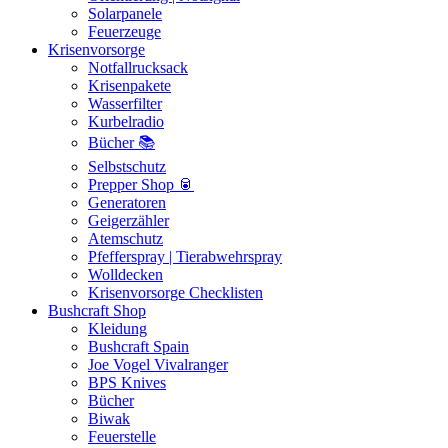
Solarpanele
Feuerzeuge
Krisenvorsorge
Notfallrucksack
Krisenpakete
Wasserfilter
Kurbelradio
Bücher 📚
Selbstschutz
Prepper Shop 🥫
Generatoren
Geigerzähler
Atemschutz
Pfefferspray | Tierabwehrspray
Wolldecken
Krisenvorsorge Checklisten
Bushcraft Shop
Kleidung
Bushcraft Spain
Joe Vogel Vivalranger
BPS Knives
Bücher
Biwak
Feuerstelle