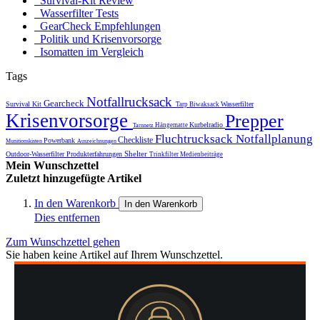
Survival-Kit Review
Wasserfilter Tests
GearCheck Empfehlungen
Politik und Krisenvorsorge
Isomatten im Vergleich
Tags
Notfallrucksack
Gearcheck
Survival Kit
Wasserfilter
Tarp
Biwaksack
Krisenvorsorge
Prepper
Kurbelradio
Hängematte
Tarnnetz
Fluchtrucksack
Notfallplanung
Checkliste
Powerbank
Munitionskisten
Auszeichnungen
Shelter
Outdoor-Wasserfilter
Produkterfahrungen
Trinkfilter
Medienbeiträge
Mein Wunschzettel
Zuletzt hinzugefügte Artikel
In den Warenkorb
In den Warenkorb
Dies entfernen
Zum Wunschzettel gehen
Sie haben keine Artikel auf Ihrem Wunschzettel.