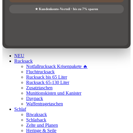
NEU
Rucksack
Notfallrucksack Krisenpakete 🔥
Fluchtrucksack
Rucksack bis 65 Liter
Rucksack 65-130 Liter
Zusatztaschen
Munitionskisten und Kanister
Daypack
Waffentragetaschen
Schlaf
Biwaksack
Schlafsack
Zelte und Planen
Heringe & Seile