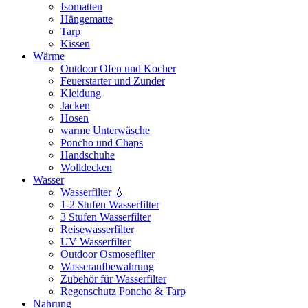
Isomatten
Hängematte
Tarp
Kissen
Wärme
Outdoor Ofen und Kocher
Feuerstarter und Zunder
Kleidung
Jacken
Hosen
warme Unterwäsche
Poncho und Chaps
Handschuhe
Wolldecken
Wasser
Wasserfilter 💧
1-2 Stufen Wasserfilter
3 Stufen Wasserfilter
Reisewasserfilter
UV Wasserfilter
Outdoor Osmosefilter
Wasseraufbewahrung
Zubehör für Wasserfilter
Regenschutz Poncho & Tarp
Nahrung