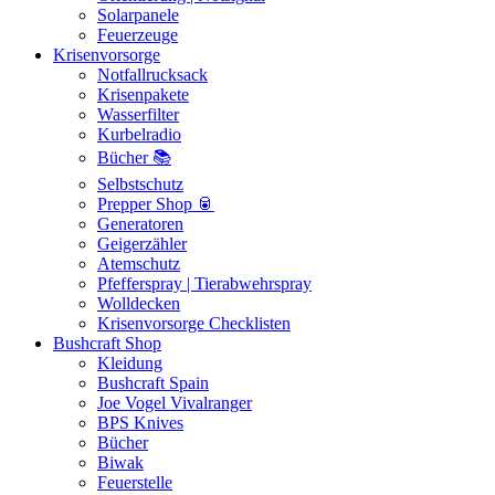
Solarpanele
Feuerzeuge
Krisenvorsorge
Notfallrucksack
Krisenpakete
Wasserfilter
Kurbelradio
Bücher 📚
Selbstschutz
Prepper Shop 🥫
Generatoren
Geigerzähler
Atemschutz
Pfefferspray | Tierabwehrspray
Wolldecken
Krisenvorsorge Checklisten
Bushcraft Shop
Kleidung
Bushcraft Spain
Joe Vogel Vivalranger
BPS Knives
Bücher
Biwak
Feuerstelle