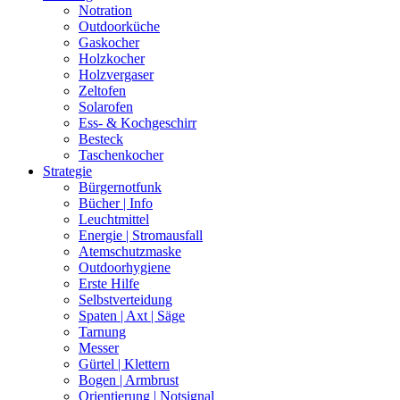
Notration
Outdoorküche
Gaskocher
Holzkocher
Holzvergaser
Zeltofen
Solarofen
Ess- & Kochgeschirr
Besteck
Taschenkocher
Strategie
Bürgernotfunk
Bücher | Info
Leuchtmittel
Energie | Stromausfall
Atemschutzmaske
Outdoorhygiene
Erste Hilfe
Selbstverteidung
Spaten | Axt | Säge
Tarnung
Messer
Gürtel | Klettern
Bogen | Armbrust
Orientierung | Notsignal