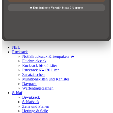
NEU
Rucksack
Notfallrucksack Krisenpakete 🔥
Fluchtrucksack
Rucksack bis 65 Liter
Rucksack 65-130 Liter
Zusatztaschen
Munitionskisten und Kanister
Daypack
Waffentragetaschen
Schlaf
Biwaksack
Schlafsack
Zelte und Planen
Heringe & Seile