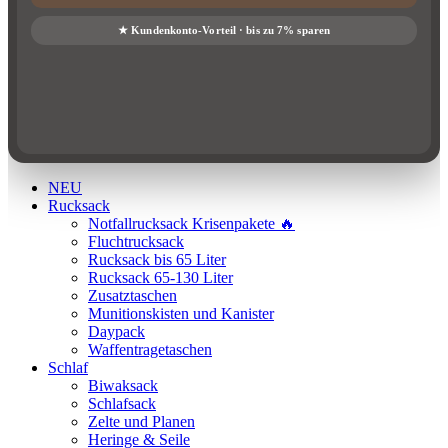
NEU
Rucksack
Notfallrucksack Krisenpakete 🔥
Fluchtrucksack
Rucksack bis 65 Liter
Rucksack 65-130 Liter
Zusatztaschen
Munitionskisten und Kanister
Daypack
Waffentragetaschen
Schlaf
Biwaksack
Schlafsack
Zelte und Planen
Heringe & Seile