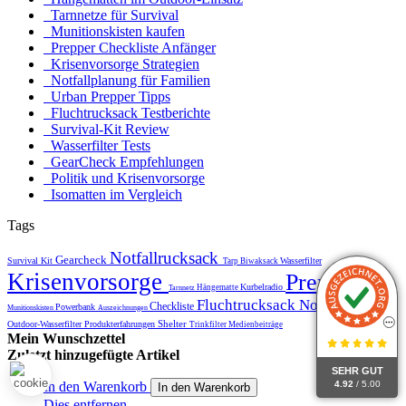
Tarnnetze für Survival
Munitionskisten kaufen
Prepper Checkliste Anfänger
Krisenvorsorge Strategien
Notfallplanung für Familien
Urban Prepper Tipps
Fluchtrucksack Testberichte
Survival-Kit Review
Wasserfilter Tests
GearCheck Empfehlungen
Politik und Krisenvorsorge
Isomatten im Vergleich
Tags
Notfallrucksack
Gearcheck
Survival Kit
Wasserfilter
Tarp
Biwaksack
Krisenvorsorge
Prepper
Kurbelradio
Hängematte
Tarnnetz
Fluchtrucksack
Notfallplanung
Checkliste
Powerbank
Munitionskisten
Auszeichnungen
Shelter
Outdoor-Wasserfilter
Produkterfahrungen
Trinkfilter
Medienbeiträge
Mein Wunschzettel
Zuletzt hinzugefügte Artikel
SEHR GUT
4.92
/ 5.00
In den Warenkorb
In den Warenkorb
Dies entfernen