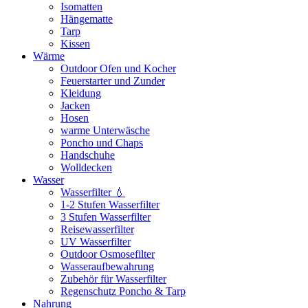
Isomatten
Hängematte
Tarp
Kissen
Wärme
Outdoor Ofen und Kocher
Feuerstarter und Zunder
Kleidung
Jacken
Hosen
warme Unterwäsche
Poncho und Chaps
Handschuhe
Wolldecken
Wasser
Wasserfilter 💧
1-2 Stufen Wasserfilter
3 Stufen Wasserfilter
Reisewasserfilter
UV Wasserfilter
Outdoor Osmosefilter
Wasseraufbewahrung
Zubehör für Wasserfilter
Regenschutz Poncho & Tarp
Nahrung