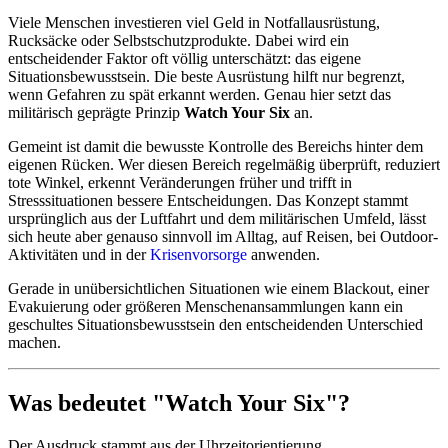
Viele Menschen investieren viel Geld in Notfallausrüstung,
Rucksäcke oder Selbstschutzprodukte. Dabei wird ein
entscheidender Faktor oft völlig unterschätzt: das eigene
Situationsbewusstsein. Die beste Ausrüstung hilft nur begrenzt,
wenn Gefahren zu spät erkannt werden. Genau hier setzt das
militärisch geprägte Prinzip
Watch Your Six
an.
Gemeint ist damit die bewusste Kontrolle des Bereichs hinter dem
eigenen Rücken. Wer diesen Bereich regelmäßig überprüft, reduziert
tote Winkel, erkennt Veränderungen früher und trifft in
Stresssituationen bessere Entscheidungen. Das Konzept stammt
ursprünglich aus der Luftfahrt und dem militärischen Umfeld, lässt
sich heute aber genauso sinnvoll im Alltag, auf Reisen, bei Outdoor-
Aktivitäten und in der
Krisenvorsorge
anwenden.
Gerade in unübersichtlichen Situationen wie einem Blackout, einer
Evakuierung oder größeren Menschenansammlungen kann ein
geschultes Situationsbewusstsein den entscheidenden Unterschied
machen.
Was bedeutet "Watch Your Six"?
Der Ausdruck stammt aus der Uhrzeitorientierung.