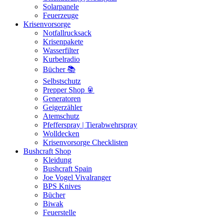
Solarpanele
Feuerzeuge
Krisenvorsorge
Notfallrucksack
Krisenpakete
Wasserfilter
Kurbelradio
Bücher 📚
Selbstschutz
Prepper Shop 🥫
Generatoren
Geigerzähler
Atemschutz
Pfefferspray | Tierabwehrspray
Wolldecken
Krisenvorsorge Checklisten
Bushcraft Shop
Kleidung
Bushcraft Spain
Joe Vogel Vivalranger
BPS Knives
Bücher
Biwak
Feuerstelle