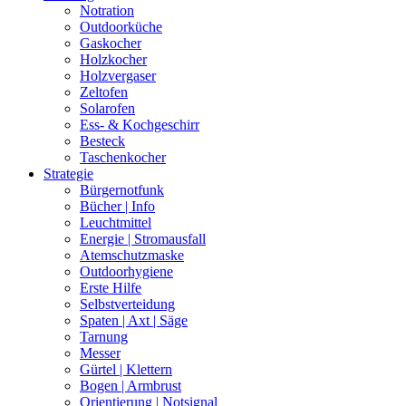
Notration
Outdoorküche
Gaskocher
Holzkocher
Holzvergaser
Zeltofen
Solarofen
Ess- & Kochgeschirr
Besteck
Taschenkocher
Strategie
Bürgernotfunk
Bücher | Info
Leuchtmittel
Energie | Stromausfall
Atemschutzmaske
Outdoorhygiene
Erste Hilfe
Selbstverteidung
Spaten | Axt | Säge
Tarnung
Messer
Gürtel | Klettern
Bogen | Armbrust
Orientierung | Notsignal