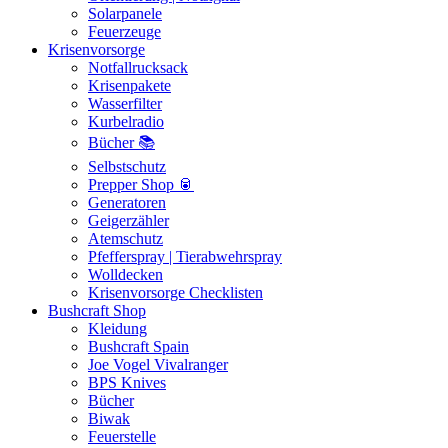
Solarpanele
Feuerzeuge
Krisenvorsorge
Notfallrucksack
Krisenpakete
Wasserfilter
Kurbelradio
Bücher 📚
Selbstschutz
Prepper Shop 🥫
Generatoren
Geigerzähler
Atemschutz
Pfefferspray | Tierabwehrspray
Wolldecken
Krisenvorsorge Checklisten
Bushcraft Shop
Kleidung
Bushcraft Spain
Joe Vogel Vivalranger
BPS Knives
Bücher
Biwak
Feuerstelle