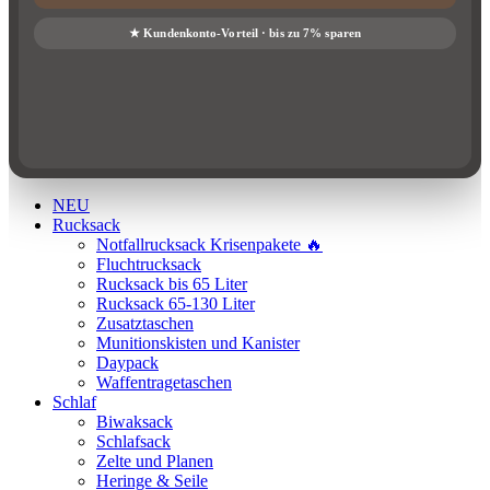
NEU
Rucksack
Notfallrucksack Krisenpakete 🔥
Fluchtrucksack
Rucksack bis 65 Liter
Rucksack 65-130 Liter
Zusatztaschen
Munitionskisten und Kanister
Daypack
Waffentragetaschen
Schlaf
Biwaksack
Schlafsack
Zelte und Planen
Heringe & Seile