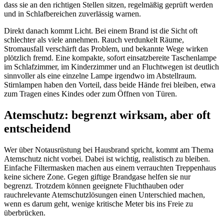
dass sie an den richtigen Stellen sitzen, regelmäßig geprüft werden
und in Schlafbereichen zuverlässig warnen.
Direkt danach kommt Licht. Bei einem Brand ist die Sicht oft
schlechter als viele annehmen. Rauch verdunkelt Räume,
Stromausfall verschärft das Problem, und bekannte Wege wirken
plötzlich fremd. Eine kompakte, sofort einsatzbereite Taschenlampe
im Schlafzimmer, im Kinderzimmer und an Fluchtwegen ist deutlich
sinnvoller als eine einzelne Lampe irgendwo im Abstellraum.
Stirnlampen haben den Vorteil, dass beide Hände frei bleiben, etwa
zum Tragen eines Kindes oder zum Öffnen von Türen.
Atemschutz: begrenzt wirksam, aber oft
entscheidend
Wer über Notausrüstung bei Hausbrand spricht, kommt am Thema
Atemschutz nicht vorbei. Dabei ist wichtig, realistisch zu bleiben.
Einfache Filtermasken machen aus einem verrauchten Treppenhaus
keine sichere Zone. Gegen giftige Brandgase helfen sie nur
begrenzt. Trotzdem können geeignete Fluchthauben oder
rauchrelevante Atemschutzlösungen einen Unterschied machen,
wenn es darum geht, wenige kritische Meter bis ins Freie zu
überbrücken.