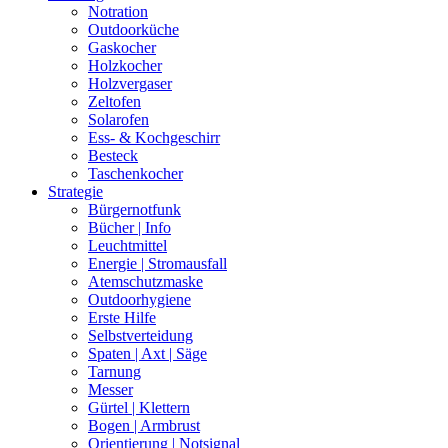
Notration
Outdoorküche
Gaskocher
Holzkocher
Holzvergaser
Zeltofen
Solarofen
Ess- & Kochgeschirr
Besteck
Taschenkocher
Strategie
Bürgernotfunk
Bücher | Info
Leuchtmittel
Energie | Stromausfall
Atemschutzmaske
Outdoorhygiene
Erste Hilfe
Selbstverteidung
Spaten | Axt | Säge
Tarnung
Messer
Gürtel | Klettern
Bogen | Armbrust
Orientierung | Notsignal