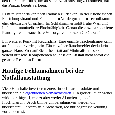
den Flur laufen muss, um an seine Notausrüstung zu kommen, hat
das Prinzip bereits verloren.
Es hilft, Brandrisiken nach Räumen zu denken. In der Küche stehen
Entstehungsbrand und Fettbrand im Vordergrund. Im Technikraum
eher elektrische Ursachen. Im Schlafzimmer zählt frühe Warnung,
Licht und unmittelbare Fluchtfähigkeit. Genau diese szenariobasierte
Planung trennt brauchbare Vorsorge von bloßem Gerätekauf.
Ein weiterer Punkt ist Redundanz. Eine einzige Taschenlampe kann
ausfallen oder verlegt sein. Ein einzelner Rauchmelder deckt kein
ganzes Haus. Wer auf Sicherheit statt auf Minimalismus setzt,
verteilt kritische Komponenten so, dass ein Ausfall nicht sofort die
gesamte Reaktion lähmt.
Häufige Fehlannahmen bei der
Notfallausstattung
Viele Haushalte investieren zuerst in sichtbare Produkte und
übersehen die
eigentlichen Schwachstellen
. Ein großer Feuerlöscher
wirkt beruhigend, ersetzt aber weder Alarmierung noch
Fluchtplanung. Auch billige Universalmasken werden oft
überschätzt. Sie vermitteln Sicherheit, wo nur begrenzte Wirkung
vorhanden ist.