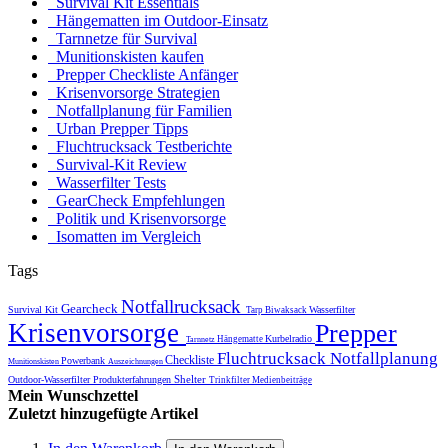
Survival Kit Essentials
Hängematten im Outdoor-Einsatz
Tarnnetze für Survival
Munitionskisten kaufen
Prepper Checkliste Anfänger
Krisenvorsorge Strategien
Notfallplanung für Familien
Urban Prepper Tipps
Fluchtrucksack Testberichte
Survival-Kit Review
Wasserfilter Tests
GearCheck Empfehlungen
Politik und Krisenvorsorge
Isomatten im Vergleich
Tags
Notfallrucksack
Gearcheck
Survival Kit
Wasserfilter
Tarp
Biwaksack
Krisenvorsorge
Prepper
Kurbelradio
Hängematte
Tarnnetz
Fluchtrucksack
Notfallplanung
Checkliste
Powerbank
Munitionskisten
Auszeichnungen
Shelter
Outdoor-Wasserfilter
Produkterfahrungen
Trinkfilter
Medienbeiträge
Mein Wunschzettel
Zuletzt hinzugefügte Artikel