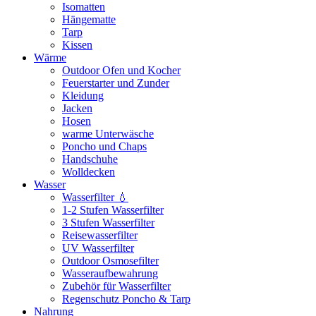
Isomatten
Hängematte
Tarp
Kissen
Wärme
Outdoor Ofen und Kocher
Feuerstarter und Zunder
Kleidung
Jacken
Hosen
warme Unterwäsche
Poncho und Chaps
Handschuhe
Wolldecken
Wasser
Wasserfilter 💧
1-2 Stufen Wasserfilter
3 Stufen Wasserfilter
Reisewasserfilter
UV Wasserfilter
Outdoor Osmosefilter
Wasseraufbewahrung
Zubehör für Wasserfilter
Regenschutz Poncho & Tarp
Nahrung