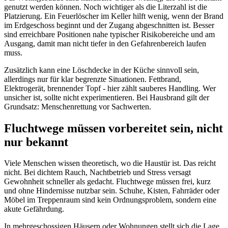
genutzt werden können. Noch wichtiger als die Literzahl ist die
Platzierung. Ein Feuerlöscher im Keller hilft wenig, wenn der Brand
im Erdgeschoss beginnt und der Zugang abgeschnitten ist. Besser
sind erreichbare Positionen nahe typischer Risikobereiche und am
Ausgang, damit man nicht tiefer in den Gefahrenbereich laufen
muss.
Zusätzlich kann eine Löschdecke in der Küche sinnvoll sein,
allerdings nur für klar begrenzte Situationen. Fettbrand,
Elektrogerät, brennender Topf - hier zählt sauberes Handling. Wer
unsicher ist, sollte nicht experimentieren. Bei Hausbrand gilt der
Grundsatz: Menschenrettung vor Sachwerten.
Fluchtwege müssen vorbereitet sein, nicht
nur bekannt
Viele Menschen wissen theoretisch, wo die Haustür ist. Das reicht
nicht. Bei dichtem Rauch, Nachtbetrieb und Stress versagt
Gewohnheit schneller als gedacht. Fluchtwege müssen frei, kurz
und ohne Hindernisse nutzbar sein. Schuhe, Kisten, Fahrräder oder
Möbel im Treppenraum sind kein Ordnungsproblem, sondern eine
akute Gefährdung.
In mehrgeschossigen Häusern oder Wohnungen stellt sich die Lage