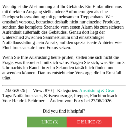
Wichtig ist die Abstimmung auf Ihr Gebäude. Ein Einfamilienhaus
mit direktem Ausgang stellt andere Anforderungen als eine
Dachgeschosswohnung mit gemeinsamem Treppenhaus. Wer
ernsthaft vorsorgt, betrachtet deshalb nicht nur einzelne Produkte,
sondern das komplette Szenario vom ersten Alarm bis zum sicheren
Aufenthalt außerhalb des Gebäudes. Genau dort liegt der
Unterschied zwischen Sammelsurium und einsatzfähiger
Notfallausstattung - ein Ansatz, auf den spezialisierte Anbieter wie
Fluchtrucksack.de ihren Fokus setzen.
Wenn Sie Ihre Ausrüstung heute prüfen, stellen Sie sich nicht die
Frage, was theoretisch nützlich wäre. Fragen Sie sich, was Sie um 3
Uhr nachts im Rauch in zehn Sekunden tatsächlich finden und
anwenden können. Daraus entsteht eine Vorsorge, die im Ernstfall
trägt.
23/06/2026
|
View: 870
|
Kategorien:
Ausrüstung & Gear
|
Tags: Notfallrucksack, Krisenvorsorge, Prepper, Fluchtrucksack
|
Von: Hendrik Schirmer
|
Ändern von: Foxy bei 23/06/2026
Did you find it helpful?
LIKE
(3)
DISLIKE
(2)