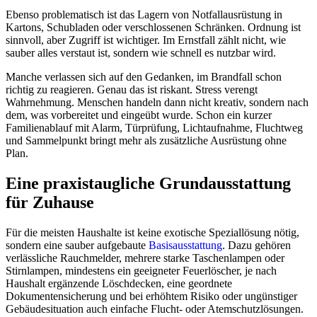
Ebenso problematisch ist das Lagern von Notfallausrüstung in
Kartons, Schubladen oder verschlossenen Schränken. Ordnung ist
sinnvoll, aber Zugriff ist wichtiger. Im Ernstfall zählt nicht, wie
sauber alles verstaut ist, sondern wie schnell es nutzbar wird.
Manche verlassen sich auf den Gedanken, im Brandfall schon
richtig zu reagieren. Genau das ist riskant. Stress verengt
Wahrnehmung. Menschen handeln dann nicht kreativ, sondern nach
dem, was vorbereitet und eingeübt wurde. Schon ein kurzer
Familienablauf mit Alarm, Türprüfung, Lichtaufnahme, Fluchtweg
und Sammelpunkt bringt mehr als zusätzliche Ausrüstung ohne
Plan.
Eine praxistaugliche Grundausstattung
für Zuhause
Für die meisten Haushalte ist keine exotische Speziallösung nötig,
sondern eine sauber aufgebaute
Basisausstattung
. Dazu gehören
verlässliche Rauchmelder, mehrere starke Taschenlampen oder
Stirnlampen, mindestens ein geeigneter Feuerlöscher, je nach
Haushalt ergänzende Löschdecken, eine geordnete
Dokumentensicherung und bei erhöhtem Risiko oder ungünstiger
Gebäudesituation auch einfache Flucht- oder Atemschutzlösungen.