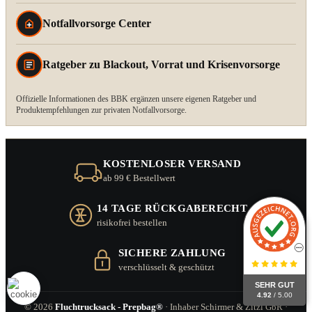
Notfallvorsorge Center
Ratgeber zu Blackout, Vorrat und Krisenvorsorge
Offizielle Informationen des BBK ergänzen unsere eigenen Ratgeber und
Produktempfehlungen zur privaten Notfallvorsorge.
KOSTENLOSER VERSAND
ab 99 € Bestellwert
14 TAGE RÜCKGABERECHT
risikofrei bestellen
SICHERE ZAHLUNG
verschlüsselt & geschützt
SEHR GUT
4.92
/ 5.00
© 2026
Fluchtrucksack - Prepbag®
· Inhaber Schirmer & Zitzl GbR ·