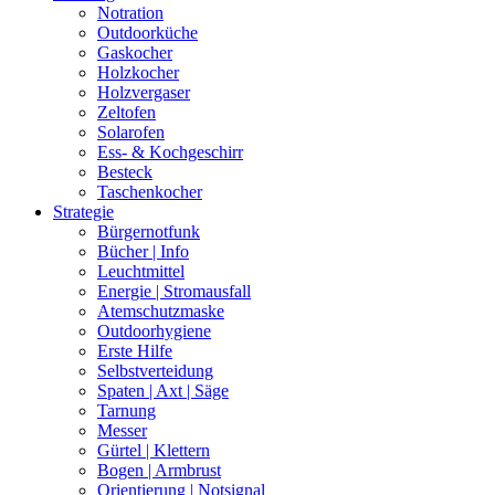
Notration
Outdoorküche
Gaskocher
Holzkocher
Holzvergaser
Zeltofen
Solarofen
Ess- & Kochgeschirr
Besteck
Taschenkocher
Strategie
Bürgernotfunk
Bücher | Info
Leuchtmittel
Energie | Stromausfall
Atemschutzmaske
Outdoorhygiene
Erste Hilfe
Selbstverteidung
Spaten | Axt | Säge
Tarnung
Messer
Gürtel | Klettern
Bogen | Armbrust
Orientierung | Notsignal