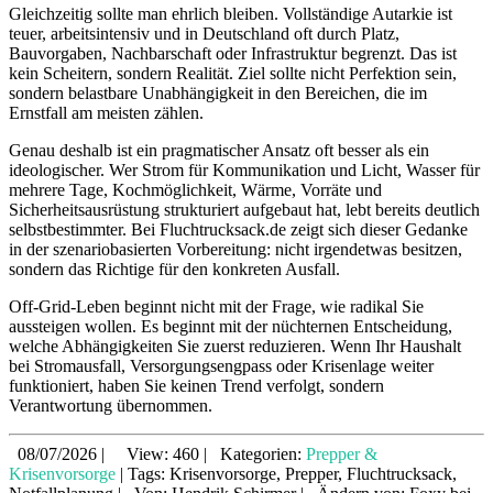
Gleichzeitig sollte man ehrlich bleiben. Vollständige Autarkie ist
teuer, arbeitsintensiv und in Deutschland oft durch Platz,
Bauvorgaben, Nachbarschaft oder Infrastruktur begrenzt. Das ist
kein Scheitern, sondern Realität. Ziel sollte nicht Perfektion sein,
sondern belastbare Unabhängigkeit in den Bereichen, die im
Ernstfall am meisten zählen.
Genau deshalb ist ein pragmatischer Ansatz oft besser als ein
ideologischer. Wer Strom für Kommunikation und Licht, Wasser für
mehrere Tage, Kochmöglichkeit, Wärme, Vorräte und
Sicherheitsausrüstung strukturiert aufgebaut hat, lebt bereits deutlich
selbstbestimmter. Bei Fluchtrucksack.de zeigt sich dieser Gedanke
in der szenariobasierten Vorbereitung: nicht irgendetwas besitzen,
sondern das Richtige für den konkreten Ausfall.
Off-Grid-Leben beginnt nicht mit der Frage, wie radikal Sie
aussteigen wollen. Es beginnt mit der nüchternen Entscheidung,
welche Abhängigkeiten Sie zuerst reduzieren. Wenn Ihr Haushalt
bei Stromausfall, Versorgungsengpass oder Krisenlage weiter
funktioniert, haben Sie keinen Trend verfolgt, sondern
Verantwortung übernommen.
08/07/2026
|
View: 460
|
Kategorien:
Prepper &
Krisenvorsorge
|
Tags: Krisenvorsorge, Prepper, Fluchtrucksack,