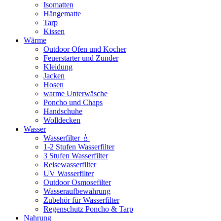
Isomatten
Hängematte
Tarp
Kissen
Wärme
Outdoor Ofen und Kocher
Feuerstarter und Zunder
Kleidung
Jacken
Hosen
warme Unterwäsche
Poncho und Chaps
Handschuhe
Wolldecken
Wasser
Wasserfilter 💧
1-2 Stufen Wasserfilter
3 Stufen Wasserfilter
Reisewasserfilter
UV Wasserfilter
Outdoor Osmosefilter
Wasseraufbewahrung
Zubehör für Wasserfilter
Regenschutz Poncho & Tarp
Nahrung