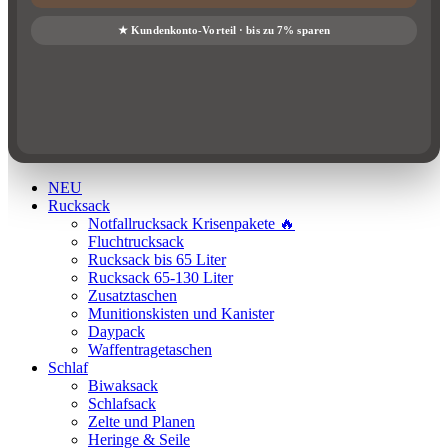
NEU
Rucksack
Notfallrucksack Krisenpakete 🔥
Fluchtrucksack
Rucksack bis 65 Liter
Rucksack 65-130 Liter
Zusatztaschen
Munitionskisten und Kanister
Daypack
Waffentragetaschen
Schlaf
Biwaksack
Schlafsack
Zelte und Planen
Heringe & Seile