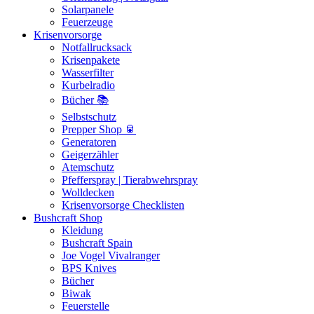
Solarpanele
Feuerzeuge
Krisenvorsorge
Notfallrucksack
Krisenpakete
Wasserfilter
Kurbelradio
Bücher 📚
Selbstschutz
Prepper Shop 🥫
Generatoren
Geigerzähler
Atemschutz
Pfefferspray | Tierabwehrspray
Wolldecken
Krisenvorsorge Checklisten
Bushcraft Shop
Kleidung
Bushcraft Spain
Joe Vogel Vivalranger
BPS Knives
Bücher
Biwak
Feuerstelle