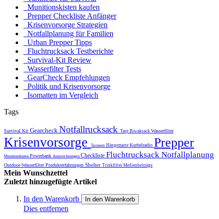
Munitionskisten kaufen
Prepper Checkliste Anfänger
Krisenvorsorge Strategien
Notfallplanung für Familien
Urban Prepper Tipps
Fluchtrucksack Testberichte
Survival-Kit Review
Wasserfilter Tests
GearCheck Empfehlungen
Politik und Krisenvorsorge
Isomatten im Vergleich
Tags
Notfallrucksack
Gearcheck
Survival Kit
Wasserfilter
Tarp
Biwaksack
Krisenvorsorge
Prepper
Kurbelradio
Hängematte
Tarnnetz
Fluchtrucksack
Notfallplanung
Checkliste
Powerbank
Munitionskisten
Auszeichnungen
Shelter
Outdoor-Wasserfilter
Produkterfahrungen
Trinkfilter
Medienbeiträge
Mein Wunschzettel
Zuletzt hinzugefügte Artikel
In den Warenkorb
In den Warenkorb
Dies entfernen